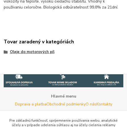
viskozity na teplote, vysokú oxidačnú stabilitu. Vhodný k
používaniu celoročne. Biologická odbúrateľnosť 99,8% za 21dní.
Tovar zaradený v kategóriách
Oleje do motorových píl
Hlavné menu
Doprava a platba
Obchodné podmienky
O nás
Kontakty
Potrebujete poradiť s výberom?
Neváhajte nás kontaktovať.
Pre základnú funkčnosť, spríjemnenie používania webu, analytické
účely a v prípade udelenia súhlasu aj na účely cielenia reklamy
Tel:
+420 722 744 267
- Po - Pia (8 - 16 hod)