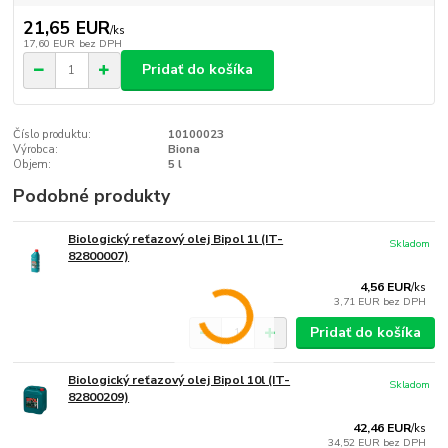
21,65 EUR
/
ks
17,60 EUR
bez DPH
Pridať do košíka
Číslo produktu:
10100023
Výrobca:
Biona
Objem:
5 l
Podobné produkty
Biologický reťazový olej Bipol 1l (IT-
Skladom
82800007)
4,56 EUR
/
ks
3,71 EUR
bez DPH
Pridať do košíka
Biologický reťazový olej Bipol 10l (IT-
Skladom
82800209)
42,46 EUR
/
ks
34,52 EUR
bez DPH