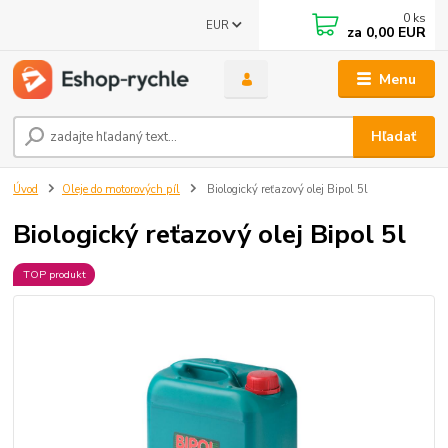
0
ks
EUR
za
0,00 EUR
Menu
Hľadať
Úvod
Oleje do motorových píl
Biologický reťazový olej Bipol 5l
Biologický reťazový olej Bipol 5l
TOP produkt