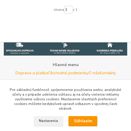
strana
z 1
Hlavné menu
Doprava a platba
Obchodné podmienky
O nás
Kontakty
Potrebujete poradiť s výberom?
Neváhajte nás kontaktovať.
Pre základnú funkčnosť, spríjemnenie používania webu, analytické
účely a v prípade udelenia súhlasu aj na účely cielenia reklamy
Tel:
+420 722 744 267
- Po - Pia (8 - 16 hod)
využívame súbory cookies. Nastavenie vlastných preferencií
cookies môžete kedykoľvek upraviť odkazom v spodnej časti
Email:
info@woodman.sk
- kedykoľvek
stránok.
Užitočné informácie
E-les.cz - Zahradní technika Stihl Konice
Tovar.sk - porovnanie
Súhlasím
Nastavenia
cien
Porovnanie cien na Pricemania.sk
Reklamácia
Rady a