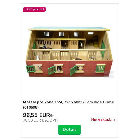
TOP produkt
Maštal pre kone 1:24, 72,5x60x37,5cm Kids Globe
(610595)
96,55 EUR
/
ks
Nie je skladom
78,50 EUR
bez DPH
Detail