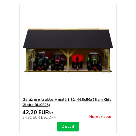
Garáž pre traktory malá 1:32, 44,5x56x28 cm Kids
Globe (610223)
42,20 EUR
/
ks
Nie je skladom
34,31 EUR
bez DPH
Detail