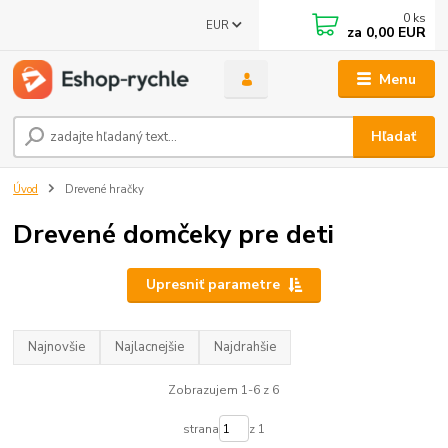
0
ks
EUR
za
0,00 EUR
Menu
Hľadať
Úvod
Drevené hračky
Drevené domčeky pre deti
Upresniť parametre
Najnovšie
Najlacnejšie
Najdrahšie
Zobrazujem 1-6 z 6
strana
z 1