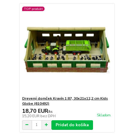
TOP produkt
Drevený domček Kravín 1:87, 30x21x12,2 cm Kids
Globe (610492)
18,70 EUR
/
ks
Skladom
15,20 EUR
bez DPH
Pridať do košíka