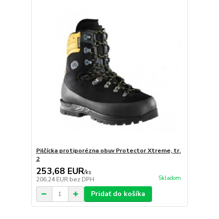
Pilčícka protiporézna obuv Protector Xtreme, tr.
2
253,68 EUR
/
ks
Skladom
206,24 EUR
bez DPH
Pridať do košíka