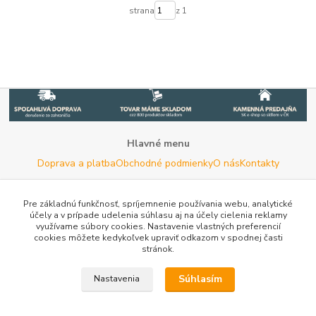
strana
z 1
Hlavné menu
Doprava a platba
Obchodné podmienky
O nás
Kontakty
Potrebujete poradiť s výberom?
Neváhajte nás kontaktovať.
Pre základnú funkčnosť, spríjemnenie používania webu, analytické
účely a v prípade udelenia súhlasu aj na účely cielenia reklamy
Tel:
+420 722 744 267
- Po - Pia (8 - 16 hod)
využívame súbory cookies. Nastavenie vlastných preferencií
cookies môžete kedykoľvek upraviť odkazom v spodnej časti
Email:
info@woodman.sk
- kedykoľvek
stránok.
Užitočné informácie
E-les.cz - Zahradní technika Stihl Konice
Tovar.sk - porovnanie
Súhlasím
Nastavenia
cien
Porovnanie cien na Pricemania.sk
Reklamácia
Rady a
tipy
Tabulky rozmerov oblečenia a obuvi
Mapa stránok