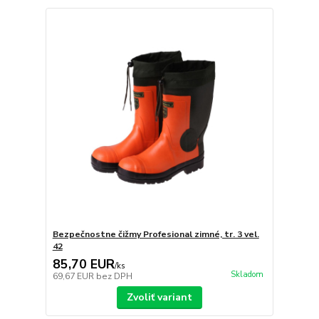
Bezpečnostne čižmy Profesional zimné, tr. 3 vel.
42
85,70 EUR
/
ks
Skladom
69,67 EUR
bez DPH
Zvoliť variant