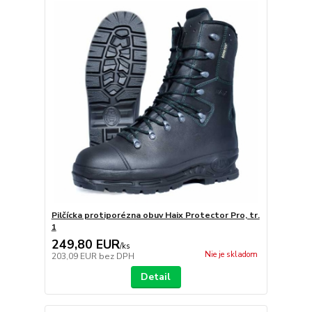
Pilčícka protiporézna obuv Haix Protector Pro, tr.
1
249,80 EUR
/
ks
Nie je skladom
203,09 EUR
bez DPH
Detail