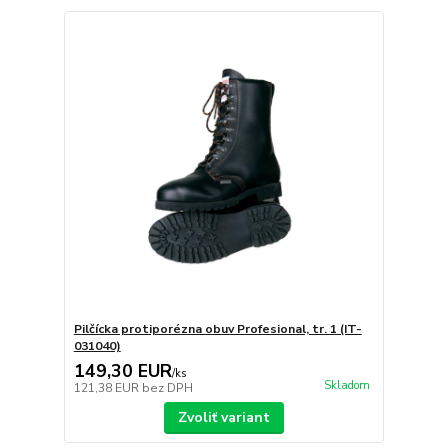
Pilčícka protiporézna obuv Profesional, tr. 1 (IT-
031040)
149,30 EUR
/
ks
Skladom
121,38 EUR
bez DPH
Zvoliť variant