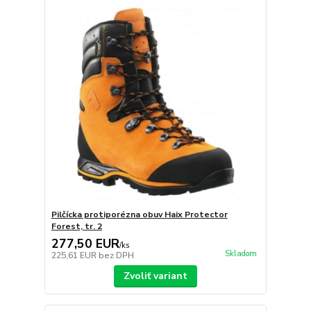
Pilčícka protiporézna obuv Haix Protector
Forest, tr. 2
277,50 EUR
/
ks
Skladom
225,61 EUR
bez DPH
Zvoliť variant