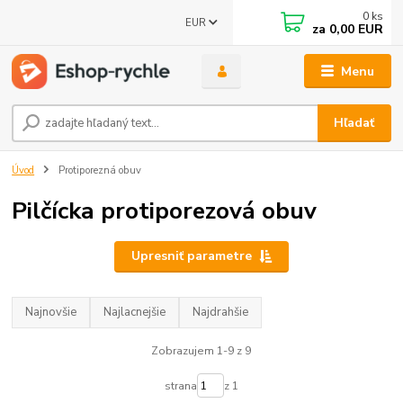
0
ks
EUR
za
0,00 EUR
Menu
Hľadať
Úvod
Protiporezná obuv
Pilčícka protiporezová obuv
Upresniť parametre
Najnovšie
Najlacnejšie
Najdrahšie
Zobrazujem 1-9 z 9
strana
z 1