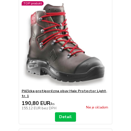
TOP produkt
Pilčícka protiporézna obuv Haix Protector Light,
tr. 1
190,80 EUR
/
ks
Nie je skladom
155,12 EUR
bez DPH
Detail