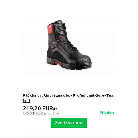
Pilčícka protiporézna obuv Profesional Gore-Tex,
tr. 1
219,20 EUR
/
ks
Skladom
178,21 EUR
bez DPH
Zvoliť variant