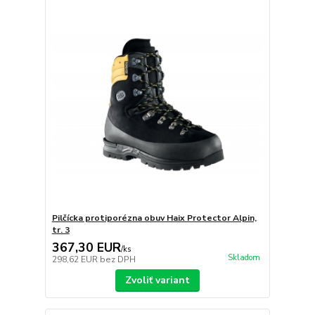
Pilčícka protiporézna obuv Haix Protector Alpin,
tr. 3
367,30 EUR
/
ks
Skladom
298,62 EUR
bez DPH
Zvoliť variant