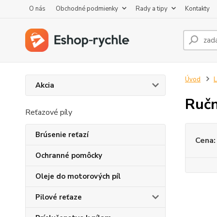
O nás
Obchodné podmienky
Rady a tipy
Kontakty
Úvod
L
Akcia
Ručn
Reťazové píly
Brúsenie reťazí
Cena:
Ochranné pomôcky
Oleje do motorových píl
Pilové reťaze