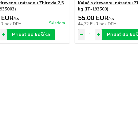
 drevenou násadou Zbirovia 2,5
Kalač s drevenou násadou Zb
1935003)
kg (IT-193500)
 EUR
55,00 EUR
/
ks
/
ks
Skladom
UR
bez DPH
44,72 EUR
bez DPH
Pridať do košíka
Pridať do koš