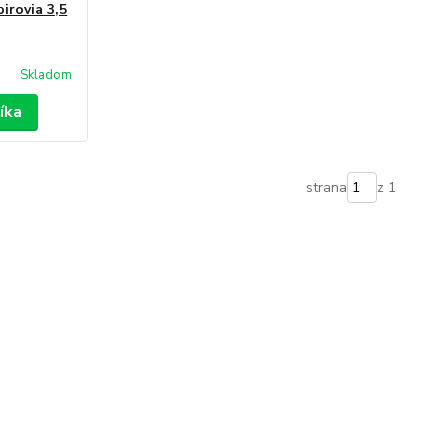
irovia 3,5
Skladom
íka
strana
z 1