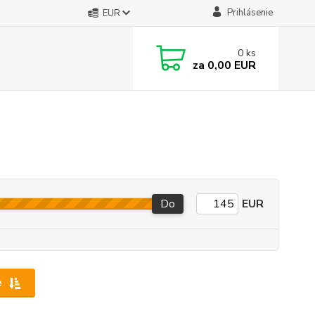
Prihlásenie
EUR
0
ks
za
0,00 EUR
Do
EUR
e