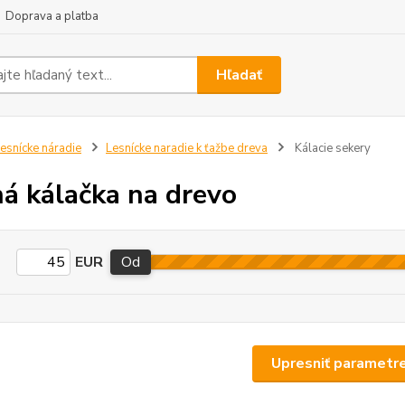
Doprava a platba
Hľadať
esnícke náradie
Lesnícke naradie k ťažbe dreva
Kálacie sekery
á kálačka na drevo
EUR
Od
Upresniť parametr