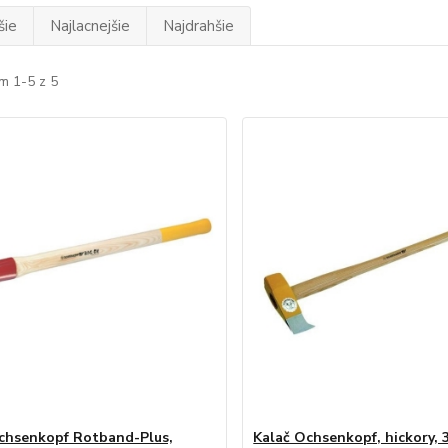
šie
Najlacnejšie
Najdrahšie
m 1-5 z 5
chsenkopf Rotband-Plus,
Kalač Ochsenkopf, hickory, 