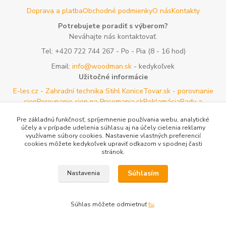
Doprava a platba
Obchodné podmienky
O nás
Kontakty
Potrebujete poradiť s výberom?
Neváhajte nás kontaktovať.
Tel:
+420 722 744 267
- Po - Pia (8 - 16 hod)
Email:
info@woodman.sk
- kedykoľvek
Užitočné informácie
E-les.cz - Zahradní technika Stihl Konice
Tovar.sk - porovnanie
cien
Porovnanie cien na Pricemania.sk
Reklamácia
Rady a
tipy
Tabulky rozmerov oblečenia a obuvi
Mapa stránok
Pre základnú funkčnosť, spríjemnenie používania webu, analytické
účely a v prípade udelenia súhlasu aj na účely cielenia reklamy
Vytvorené na
Eshop-rychlo.sk
využívame súbory cookies. Nastavenie vlastných preferencií
cookies môžete kedykoľvek upraviť odkazom v spodnej časti
stránok.
Súhlasím
Nastavenia
Súhlas môžete odmietnuť
tu
.