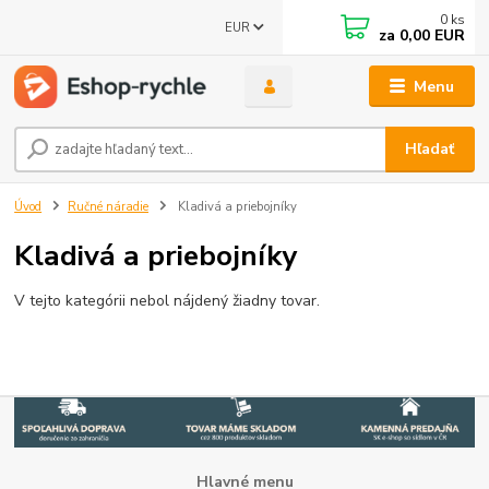
0
ks
EUR
za
0,00 EUR
Menu
Hľadať
Úvod
Ručné náradie
Kladivá a priebojníky
Kladivá a priebojníky
V tejto kategórii nebol nájdený žiadny tovar.
Hlavné menu