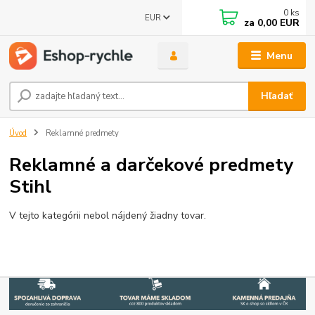
0
ks
EUR
za
0,00 EUR
Menu
Hľadať
Úvod
Reklamné predmety
Reklamné a darčekové predmety
Stihl
V tejto kategórii nebol nájdený žiadny tovar.