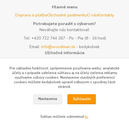
Hlavné menu
Doprava a platba
Obchodné podmienky
O nás
Kontakty
Potrebujete poradiť s výberom?
Neváhajte nás kontaktovať.
Tel:
+420 722 744 267
- Po - Pia (8 - 16 hod)
Email:
info@woodman.sk
- kedykoľvek
Užitočné informácie
E-les.cz - Zahradní technika Stihl Konice
Tovar.sk - porovnanie
cien
Porovnanie cien na Pricemania.sk
Reklamácia
Rady a
Pre základnú funkčnosť, spríjemnenie používania webu, analytické
tipy
Tabulky rozmerov oblečenia a obuvi
Mapa stránok
účely a v prípade udelenia súhlasu aj na účely cielenia reklamy
využívame súbory cookies. Nastavenie vlastných preferencií
cookies môžete kedykoľvek upraviť odkazom v spodnej časti
Vytvorené na
Eshop-rychlo.sk
stránok.
Súhlasím
Nastavenia
Súhlas môžete odmietnuť
tu
.