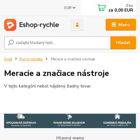
0
ks
EUR
za
0,00 EUR
Menu
Hľadať
Úvod
Ručné náradie
Meracie a značiace nástroje
Meracie a značiace nástroje
V tejto kategórii nebol nájdený žiadny tovar.
Hlavné menu