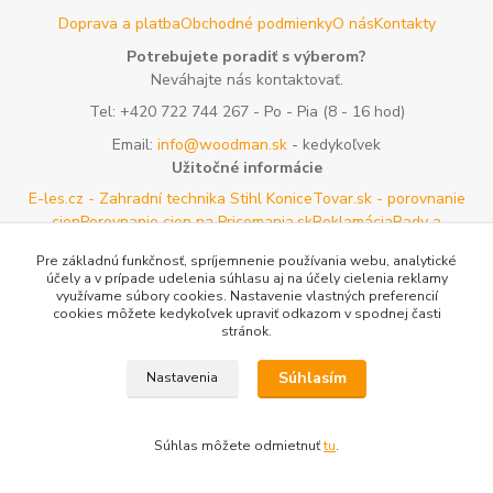
Doprava a platba
Obchodné podmienky
O nás
Kontakty
Potrebujete poradiť s výberom?
Neváhajte nás kontaktovať.
Tel:
+420 722 744 267
- Po - Pia (8 - 16 hod)
Email:
info@woodman.sk
- kedykoľvek
Užitočné informácie
E-les.cz - Zahradní technika Stihl Konice
Tovar.sk - porovnanie
cien
Porovnanie cien na Pricemania.sk
Reklamácia
Rady a
tipy
Tabulky rozmerov oblečenia a obuvi
Mapa stránok
Pre základnú funkčnosť, spríjemnenie používania webu, analytické
účely a v prípade udelenia súhlasu aj na účely cielenia reklamy
Vytvorené na
Eshop-rychlo.sk
využívame súbory cookies. Nastavenie vlastných preferencií
cookies môžete kedykoľvek upraviť odkazom v spodnej časti
stránok.
Súhlasím
Nastavenia
Súhlas môžete odmietnuť
tu
.