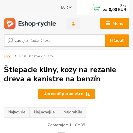
0
ks
EUR
za
0,00 EUR
Menu
Hľadať
Úvod
Príslušenstvo k pílam
Štiepacie kliny, kozy na rezanie
dreva a kanistre na benzín
Upresniť parametre
Najnovšie
Najlacnejšie
Najdrahšie
Zobrazujem 1-18 z 35