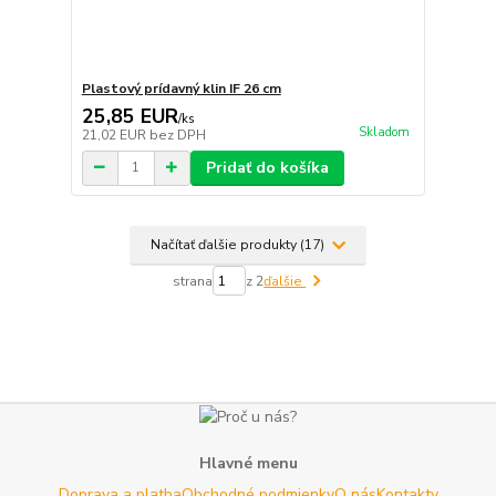
Plastový prídavný klin IF 26 cm
25,85 EUR
/
ks
Skladom
21,02 EUR
bez DPH
Pridať do košíka
Načítať ďalšie produkty (17)
strana
z 2
ďalšie
Hlavné menu
Doprava a platba
Obchodné podmienky
O nás
Kontakty