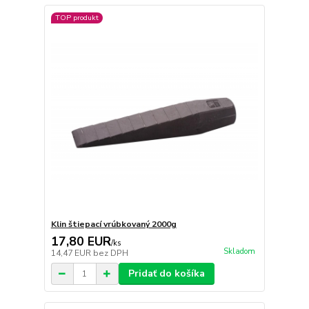
TOP produkt
Klin štiepací vrúbkovaný 2000g
17,80 EUR
/
ks
Skladom
14,47 EUR
bez DPH
Pridať do košíka