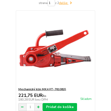
strana
z 2
ďalšie
Mechanický klin MK4 (IT-761082)
221,75 EUR
/
ks
Skladom
180,28 EUR
bez DPH
Pridať do košíka