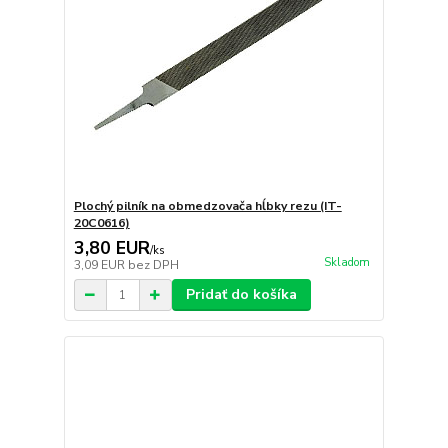
Plochý pilník na obmedzovača hĺbky rezu (IT-
20C0616)
3,80 EUR
/
ks
Skladom
3,09 EUR
bez DPH
Pridať do košíka