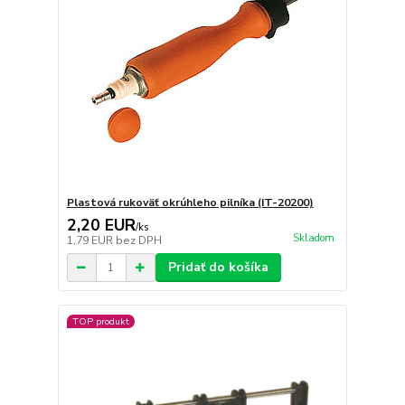
Plastová rukoväť okrúhleho pilníka (IT-20200)
2,20 EUR
/
ks
Skladom
1,79 EUR
bez DPH
Pridať do košíka
TOP produkt