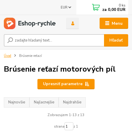
0
ks
EUR
za
0,00 EUR
Menu
Hľadať
Úvod
Brúsenie reťazí
Brúsenie reťazí motorových píl
Upresniť parametre
Najnovšie
Najlacnejšie
Najdrahšie
Zobrazujem 1-13 z 13
strana
z 1