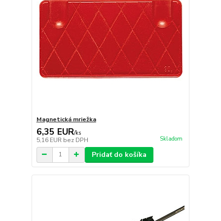
Magnetická mriežka
6,35 EUR
/
ks
Skladom
5,16 EUR
bez DPH
Pridať do košíka