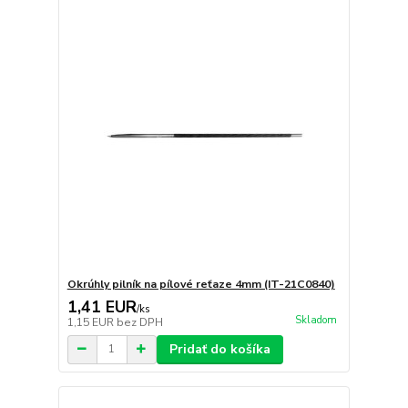
Okrúhly pilník na pílové reťaze 4mm (IT-21C0840)
1,41 EUR
/
ks
Skladom
1,15 EUR
bez DPH
Pridať do košíka