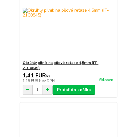
Okrúhly pilník na pílové reťaze 4,5mm (IT-
21C0845)
1,41 EUR
/
ks
Skladom
1,15 EUR
bez DPH
Pridať do košíka