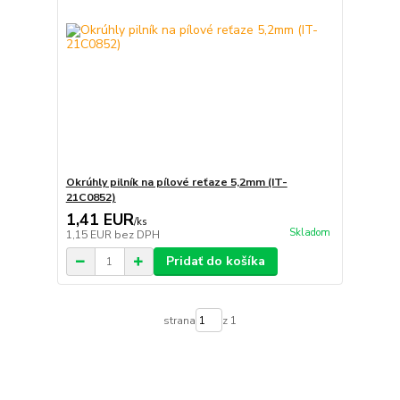
Okrúhly pilník na pílové reťaze 5,2mm (IT-
21C0852)
1,41 EUR
/
ks
Skladom
1,15 EUR
bez DPH
Pridať do košíka
strana
z 1