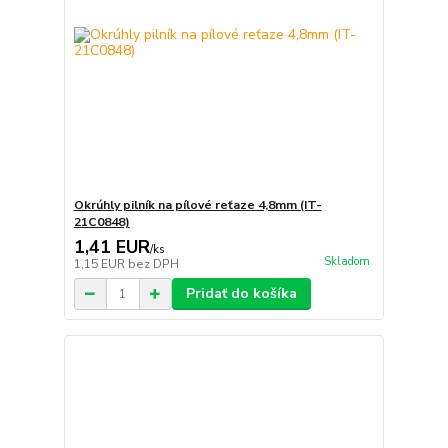
Okrúhly pilník na pílové reťaze 4,8mm (IT-
21C0848)
1,41 EUR
/
ks
Skladom
1,15 EUR
bez DPH
Pridať do košíka