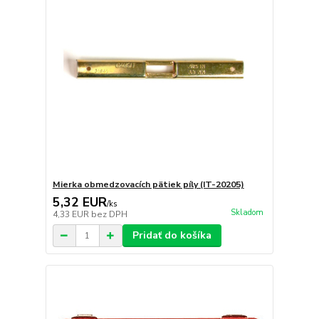
Mierka obmedzovacích pätiek píly (IT-20205)
5,32 EUR
/
ks
Skladom
4,33 EUR
bez DPH
Pridať do košíka