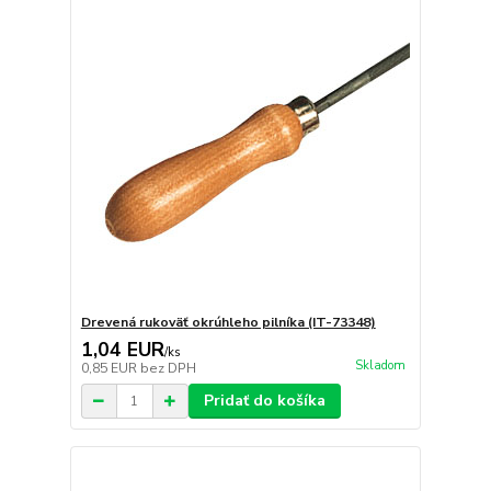
Drevená rukoväť okrúhleho pilníka (IT-73348)
1,04 EUR
/
ks
Skladom
0,85 EUR
bez DPH
Pridať do košíka