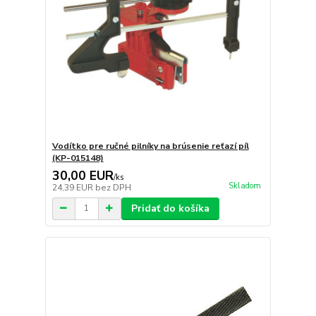
Vodítko pre ručné pilníky na brúsenie reťazí píl
(KP-015148)
30,00 EUR
/
ks
Skladom
24,39 EUR
bez DPH
Pridať do košíka