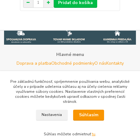
Pridať do košíka
Hlavné menu
Doprava a platba
Obchodné podmienky
O nás
Kontakty
Potrebujete poradiť s výberom?
Neváhajte nás kontaktovať.
Pre základnú funkčnosť, spríjemnenie používania webu, analytické
účely a v prípade udelenia súhlasu aj na účely cielenia reklamy
Tel:
+420 722 744 267
- Po - Pia (8 - 16 hod)
využívame súbory cookies. Nastavenie vlastných preferencií
cookies môžete kedykoľvek upraviť odkazom v spodnej časti
Email:
info@woodman.sk
- kedykoľvek
stránok.
Užitočné informácie
E-les.cz - Zahradní technika Stihl Konice
Tovar.sk - porovnanie
Súhlasím
Nastavenia
cien
Porovnanie cien na Pricemania.sk
Reklamácia
Rady a
tipy
Tabulky rozmerov oblečenia a obuvi
Mapa stránok
Súhlas môžete odmietnuť
tu
.
Vytvorené na
Eshop-rychlo.sk