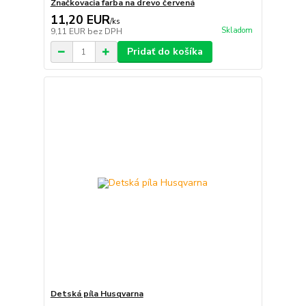
Značkovacia farba na drevo červená
11,20 EUR
/
ks
Skladom
9,11 EUR
bez DPH
Pridať do košíka
Detská píla Husqvarna