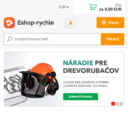
0
ks
EUR
za
0,00 EUR
Menu
Hľadať