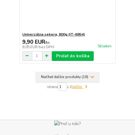
Univerzálna sekera, 800g (IT-6854)
9,90 EUR
/
ks
Skladom
8,05 EUR
bez DPH
Pridať do košíka
Načítať ďalšie produkty (18)
strana
z 2
ďalšie