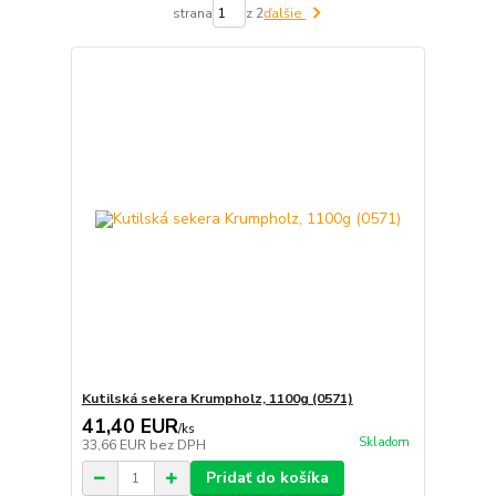
strana
z 2
ďalšie
Kutilská sekera Krumpholz, 1100g (0571)
41,40 EUR
/
ks
Skladom
33,66 EUR
bez DPH
Pridať do košíka