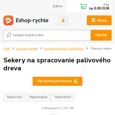
0
ks
EUR
za
0,00 EUR
Menu
Hľadať
Úvod
Lesnícke náradie
Lesnícke naradie k ťažbe dreva
Štiepacie sekery
Sekery na spracovanie palivového
dreva
Upresniť parametre
Najnovšie
Najlacnejšie
Najdrahšie
Zobrazujem 1-18 z 36