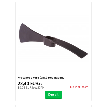
Motykosekera ľahká bez násady
23,40 EUR
/
ks
Nie je skladom
19,02 EUR
bez DPH
Detail