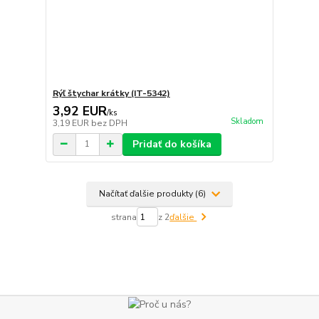
Rýľ štychar krátky (IT-5342)
3,92 EUR
/
ks
Skladom
3,19 EUR
bez DPH
Pridať do košíka
Načítať ďalšie produkty (6)
strana
z 2
ďalšie