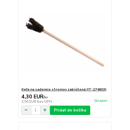
Kefa na sadenice stromov zakrútená (IT-274603)
4,30 EUR
/
ks
Skladom
3,50 EUR
bez DPH
Pridať do košíka