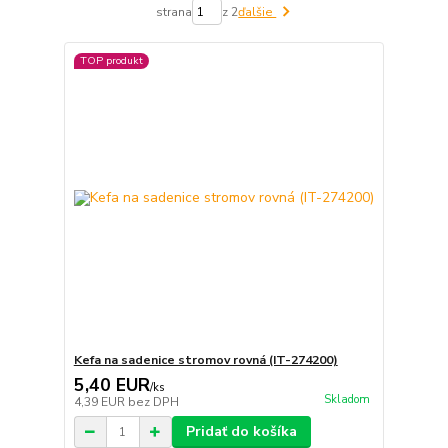
strana
z 2
ďalšie
TOP produkt
Kefa na sadenice stromov rovná (IT-274200)
5,40 EUR
/
ks
Skladom
4,39 EUR
bez DPH
Pridať do košíka