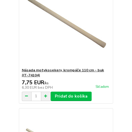
Násada motykosekery, krompáče 110 cm - buk
(IT-74104)
7,75 EUR
/
ks
Skladom
6,30 EUR
bez DPH
Pridať do košíka