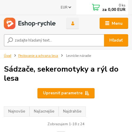
0
ks
EUR
za
0,00 EUR
Menu
Hľadať
Úvod
Pestovanie a ochrana lesa
Lesnícke náradie
Sádzače, sekeromotyky a rýl do
lesa
Upresniť parametre
Najnovšie
Najlacnejšie
Najdrahšie
Zobrazujem 1-18 z 24