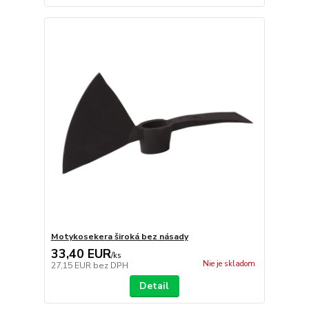
Motykosekera široká bez násady
33,40 EUR
/
ks
Nie je skladom
27,15 EUR
bez DPH
Detail