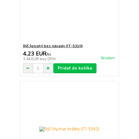
Rýľ špicatý bez násady (IT-5310)
4,23 EUR
/
ks
Skladom
3,44 EUR
bez DPH
Pridať do košíka