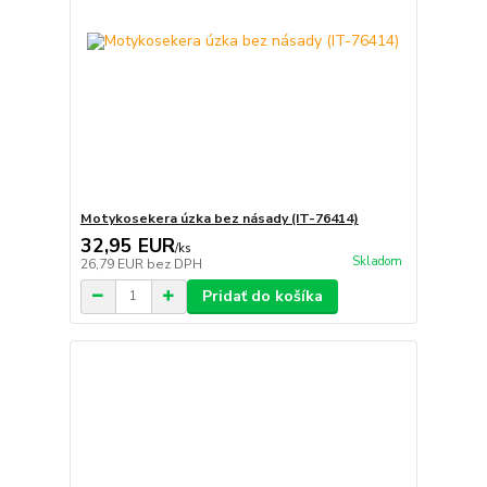
Motykosekera úzka bez násady (IT-76414)
32,95 EUR
/
ks
Skladom
26,79 EUR
bez DPH
Pridať do košíka