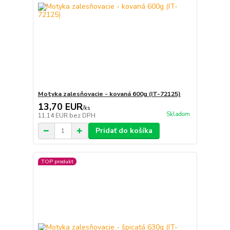
Motyka zalesňovacie - kovaná 600g (IT-72125)
13,70 EUR
/
ks
Skladom
11,14 EUR
bez DPH
Pridať do košíka
TOP produkt