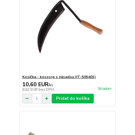
Kosička - kososrp s násadou (IT-505401)
10,60 EUR
/
ks
Skladom
8,62 EUR
bez DPH
Pridať do košíka