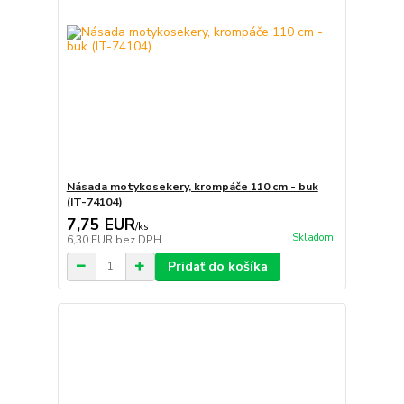
Násada motykosekery, krompáče 110 cm - buk
(IT-74104)
7,75 EUR
/
ks
Skladom
6,30 EUR
bez DPH
Pridať do košíka