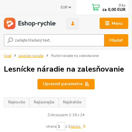
0
ks
EUR
za
0,00 EUR
Menu
Hľadať
Úvod
Lesnícke náradie
Ručné náradie na zalesňovanie
Lesnícke náradie na zalesňovanie
Upresniť parametre
Najnovšie
Najlacnejšie
Najdrahšie
Zobrazujem 1-18 z 24
strana
z 2
ďalšie