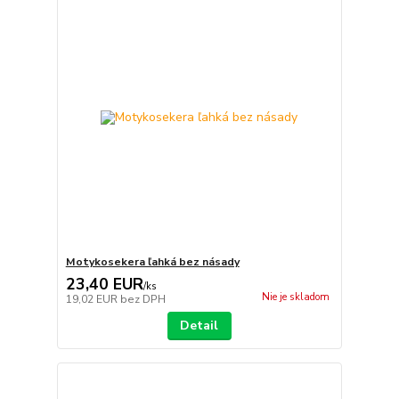
Motykosekera ľahká bez násady
23,40 EUR
/
ks
Nie je skladom
19,02 EUR
bez DPH
Detail