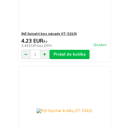
Rýľ špicatý bez násady (IT-5310)
4,23 EUR
/
ks
Skladom
3,44 EUR
bez DPH
Pridať do košíka