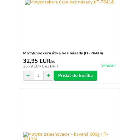
Motykosekera úzka bez násady (IT-76414)
32,95 EUR
/
ks
Skladom
26,79 EUR
bez DPH
Pridať do košíka