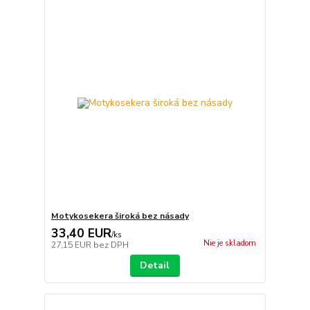
Motykosekera široká bez násady
33,40 EUR
/
ks
Nie je skladom
27,15 EUR
bez DPH
Detail