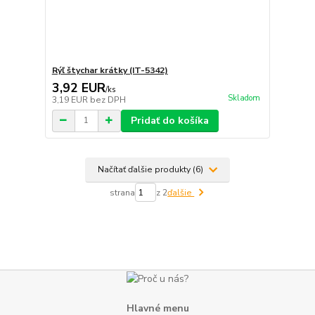
Rýľ štychar krátky (IT-5342)
3,92 EUR
/
ks
Skladom
3,19 EUR
bez DPH
Pridať do košíka
Načítať ďalšie produkty (6)
strana
z 2
ďalšie
Hlavné menu