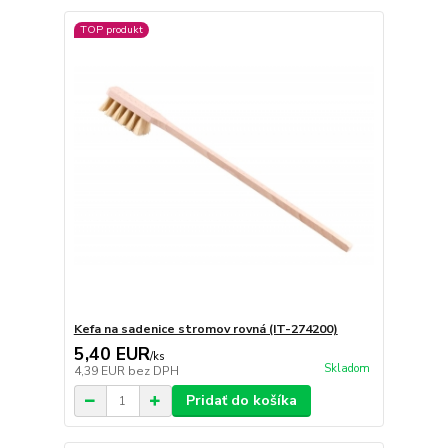
TOP produkt
Kefa na sadenice stromov rovná (IT-274200)
5,40 EUR
/
ks
Skladom
4,39 EUR
bez DPH
Pridať do košíka