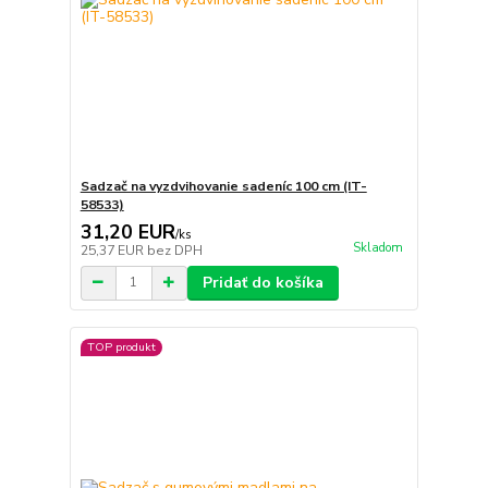
Sadzač na vyzdvihovanie sadeníc 100 cm (IT-
58533)
31,20 EUR
/
ks
Skladom
25,37 EUR
bez DPH
Pridať do košíka
TOP produkt