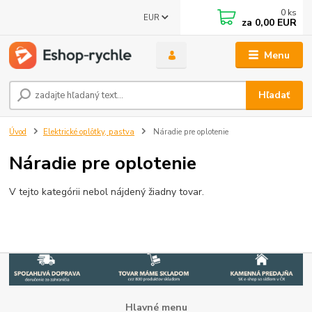
0
ks
EUR
za
0,00 EUR
Menu
Hľadať
Úvod
Elektrické oplôtky, pastva
Náradie pre oplotenie
Náradie pre oplotenie
V tejto kategórii nebol nájdený žiadny tovar.
Hlavné menu