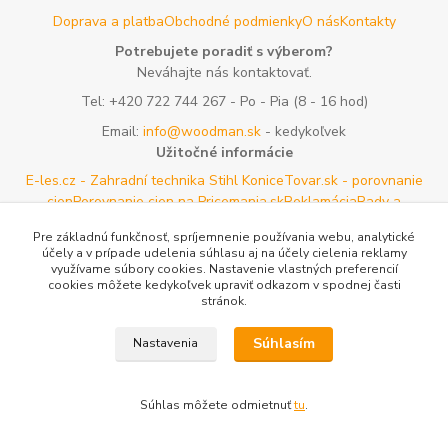
Doprava a platba
Obchodné podmienky
O nás
Kontakty
Potrebujete poradiť s výberom?
Neváhajte nás kontaktovať.
Tel:
+420 722 744 267
- Po - Pia (8 - 16 hod)
Email:
info@woodman.sk
- kedykoľvek
Užitočné informácie
E-les.cz - Zahradní technika Stihl Konice
Tovar.sk - porovnanie
cien
Porovnanie cien na Pricemania.sk
Reklamácia
Rady a
tipy
Tabulky rozmerov oblečenia a obuvi
Mapa stránok
Pre základnú funkčnosť, spríjemnenie používania webu, analytické
účely a v prípade udelenia súhlasu aj na účely cielenia reklamy
Vytvorené na
Eshop-rychlo.sk
využívame súbory cookies. Nastavenie vlastných preferencií
cookies môžete kedykoľvek upraviť odkazom v spodnej časti
stránok.
Súhlasím
Nastavenia
Súhlas môžete odmietnuť
tu
.