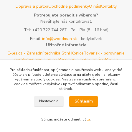
Doprava a platba
Obchodné podmienky
O nás
Kontakty
Potrebujete poradiť s výberom?
Neváhajte nás kontaktovať.
Tel:
+420 722 744 267
- Po - Pia (8 - 16 hod)
Email:
info@woodman.sk
- kedykoľvek
Užitočné informácie
E-les.cz - Zahradní technika Stihl Konice
Tovar.sk - porovnanie
cien
Porovnanie cien na Pricemania.sk
Reklamácia
Rady a
tipy
Tabulky rozmerov oblečenia a obuvi
Mapa stránok
Pre základnú funkčnosť, spríjemnenie používania webu, analytické
účely a v prípade udelenia súhlasu aj na účely cielenia reklamy
Vytvorené na
Eshop-rychlo.sk
využívame súbory cookies. Nastavenie vlastných preferencií
cookies môžete kedykoľvek upraviť odkazom v spodnej časti
stránok.
Súhlasím
Nastavenia
Súhlas môžete odmietnuť
tu
.