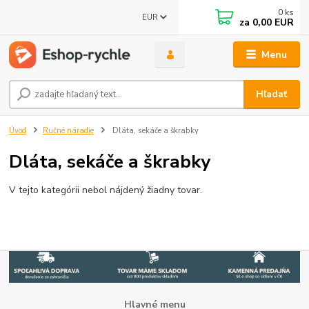
0
ks
EUR
za
0,00 EUR
Menu
Hľadať
Úvod
Ručné náradie
Dláta, sekáče a škrabky
Dláta, sekáče a škrabky
V tejto kategórii nebol nájdený žiadny tovar.
Hlavné menu