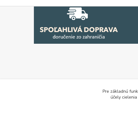
Pre základnú funk
účely cieleni
E-les.cz - Zahradní technika Stihl Konice
Tovar.sk - po