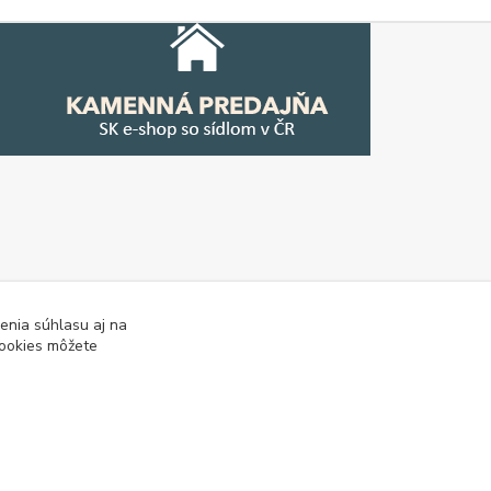
enia súhlasu aj na
cookies môžete
tipy
Tabulky rozmerov oblečenia a obuvi
Mapa stránok