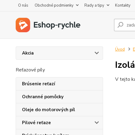
O nás
Obchodné podmienky
Rady a tipy
Kontakty
Úvod
E
Akcia
Izol
Reťazové píly
V tejto k
Brúsenie reťazí
Ochranné pomôcky
Oleje do motorových píl
Pilové reťaze