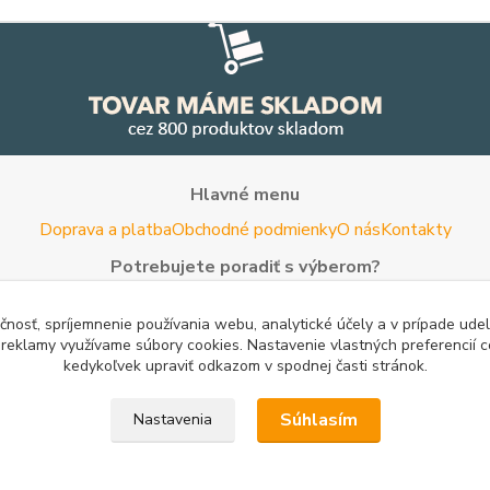
Hlavné menu
Doprava a platba
Obchodné podmienky
O nás
Kontakty
Potrebujete poradiť s výberom?
Neváhajte nás kontaktovať.
čnosť, spríjemnenie používania webu, analytické účely a v prípade udel
Tel:
+420 722 744 267
- Po - Pia (8 - 16 hod)
a reklamy využívame súbory cookies. Nastavenie vlastných preferencií 
kedykoľvek upraviť odkazom v spodnej časti stránok.
Email:
info@woodman.sk
- kedykoľvek
Užitočné informácie
Súhlasím
Nastavenia
rovnanie cien
Porovnanie cien na Pricemania.sk
Reklamácia
Rady a 