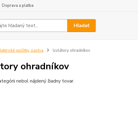
Doprava a platba
Hľadať
lektrické oplôtky, pastva
Izolátory ohradníkov
átory ohradníkov
ategórii nebol nájdený žiadny tovar.