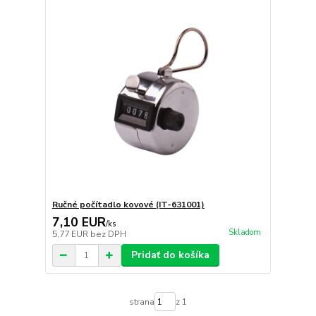
Ručné počítadlo kovové (IT-631001)
7,10 EUR
/
ks
Skladom
5,77 EUR
bez DPH
Pridať do košíka
strana
z 1