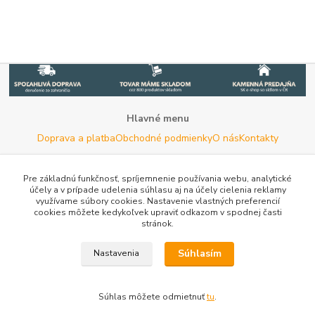
Hlavné menu
Doprava a platba
Obchodné podmienky
O nás
Kontakty
Potrebujete poradiť s výberom?
Neváhajte nás kontaktovať.
Pre základnú funkčnosť, spríjemnenie používania webu, analytické
účely a v prípade udelenia súhlasu aj na účely cielenia reklamy
Tel:
+420 722 744 267
- Po - Pia (8 - 16 hod)
využívame súbory cookies. Nastavenie vlastných preferencií
cookies môžete kedykoľvek upraviť odkazom v spodnej časti
Email:
info@woodman.sk
- kedykoľvek
stránok.
Užitočné informácie
E-les.cz - Zahradní technika Stihl Konice
Tovar.sk - porovnanie
Súhlasím
Nastavenia
cien
Porovnanie cien na Pricemania.sk
Reklamácia
Rady a
tipy
Tabulky rozmerov oblečenia a obuvi
Mapa stránok
Súhlas môžete odmietnuť
tu
.
Vytvorené na
Eshop-rychlo.sk