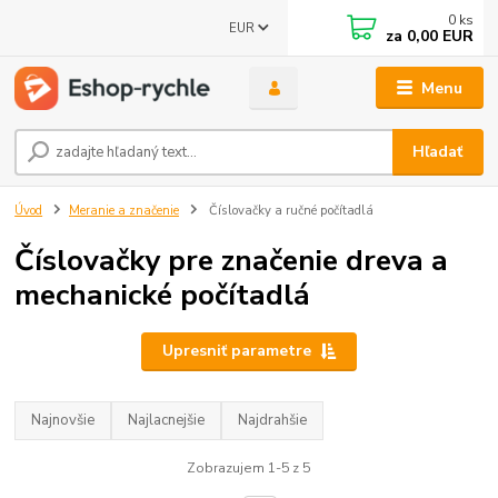
0
ks
EUR
za
0,00 EUR
Menu
Hľadať
Úvod
Meranie a značenie
Číslovačky a ručné počítadlá
Číslovačky pre značenie dreva a
mechanické počítadlá
Upresniť parametre
Najnovšie
Najlacnejšie
Najdrahšie
Zobrazujem 1-5 z 5