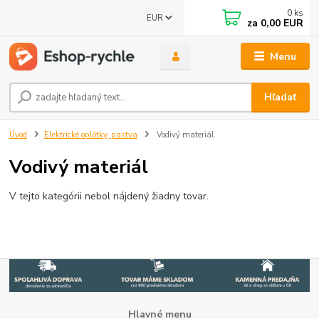
0
ks
EUR
za
0,00 EUR
Menu
Hľadať
Úvod
Elektrické oplôtky, pastva
Vodivý materiál
Vodivý materiál
V tejto kategórii nebol nájdený žiadny tovar.
Hlavné menu