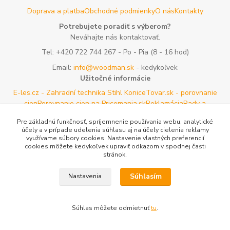
Doprava a platba
Obchodné podmienky
O nás
Kontakty
Potrebujete poradiť s výberom?
Neváhajte nás kontaktovať.
Tel:
+420 722 744 267
- Po - Pia (8 - 16 hod)
Email:
info@woodman.sk
- kedykoľvek
Užitočné informácie
E-les.cz - Zahradní technika Stihl Konice
Tovar.sk - porovnanie
cien
Porovnanie cien na Pricemania.sk
Reklamácia
Rady a
tipy
Tabulky rozmerov oblečenia a obuvi
Mapa stránok
Pre základnú funkčnosť, spríjemnenie používania webu, analytické
účely a v prípade udelenia súhlasu aj na účely cielenia reklamy
Vytvorené na
Eshop-rychlo.sk
využívame súbory cookies. Nastavenie vlastných preferencií
cookies môžete kedykoľvek upraviť odkazom v spodnej časti
stránok.
Súhlasím
Nastavenia
Súhlas môžete odmietnuť
tu
.