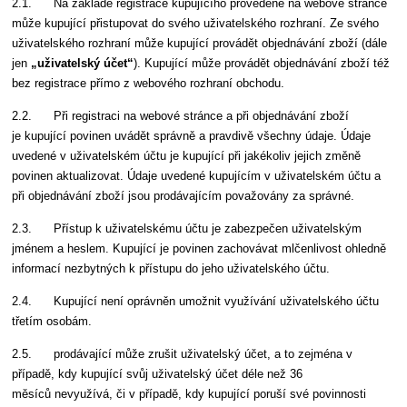
2.1. Na základě registrace kupujícího provedené na webové stránce
může kupující přistupovat do svého uživatelského rozhraní. Ze svého
uživatelského rozhraní může kupující provádět objednávání zboží (dále
jen
„uživatelský účet“
). Kupující může provádět objednávání zboží též
bez registrace přímo z webového rozhraní obchodu.
2.2. Při registraci na webové stránce a při objednávání zboží
je kupující povinen uvádět správně a pravdivě všechny údaje. Údaje
uvedené v uživatelském účtu je kupující při jakékoliv jejich změně
povinen aktualizovat. Údaje uvedené kupujícím v uživatelském účtu a
při objednávání zboží jsou prodávajícím považovány za správné.
2.3. Přístup k uživatelskému účtu je zabezpečen uživatelským
jménem a heslem. Kupující je povinen zachovávat mlčenlivost ohledně
informací nezbytných k přístupu do jeho uživatelského účtu.
2.4. Kupující není oprávněn umožnit využívání uživatelského účtu
třetím osobám.
2.5. prodávající může zrušit uživatelský účet, a to zejména v
případě, kdy kupující svůj uživatelský účet déle než 36
měsíců nevyužívá, či v případě, kdy kupující poruší své povinnosti