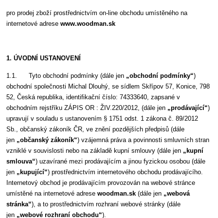
pro prodej zboží prostřednictvím on-line obchodu umístěného na
internetové adrese
www.
woodman.sk
1. ÚVODNÍ USTANOVENÍ
1.1. Tyto obchodní podmínky (dále jen
„obchodní podmínky“
)
obchodní společnosti Michal Dlouhý, se sídlem Skřípov 57, Konice, 798
52, Česká republika, identifikační číslo: 74333640, zapsané v
obchodním rejstříku ZÁPIS OR : ŽIV.220/2012, (dále jen
„prodávající“
)
upravují v souladu s ustanovením § 1751 odst. 1 zákona č. 89/2012
Sb., občanský zákoník ČR, ve znění pozdějších předpisů (dále
jen
„občanský zákoník“
) vzájemná práva a povinnosti smluvních stran
vzniklé v souvislosti nebo na základě kupní smlouvy (dále jen
„kupní
smlouva“
) uzavírané mezi prodávajícím a jinou fyzickou osobou (dále
jen
„kupující“
) prostřednictvím internetového obchodu prodávajícího.
Internetový obchod je prodávajícím provozován na webové stránce
umístěné na internetové adrese
woodman.sk
(dále jen
„webová
stránka“
), a to prostřednictvím rozhraní webové stránky (dále
jen
„webové rozhraní obchodu“
).