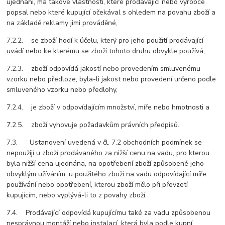
ujednání, má takové vlastnosti, které prodávající nebo výrobce
popsal nebo které kupující očekával s ohledem na povahu zboží a
na základě reklamy jimi prováděné,
7.2.2. se zboží hodí k účelu, který pro jeho použití prodávající
uvádí nebo ke kterému se zboží tohoto druhu obvykle používá,
7.2.3. zboží odpovídá jakostí nebo provedením smluvenému
vzorku nebo předloze, byla-li jakost nebo provedení určeno podle
smluveného vzorku nebo předlohy,
7.2.4. je zboží v odpovídajícím množství, míře nebo hmotnosti a
7.2.5. zboží vyhovuje požadavkům právních předpisů.
7.3. Ustanovení uvedená v čl. 7.2 obchodních podmínek se
nepoužijí u zboží prodávaného za nižší cenu na vadu, pro kterou
byla nižší cena ujednána, na opotřebení zboží způsobené jeho
obvyklým užíváním, u použitého zboží na vadu odpovídající míře
používání nebo opotřebení, kterou zboží mělo při převzetí
kupujícím, nebo vyplývá-li to z povahy zboží.
7.4. Prodávající odpovídá kupujícímu také za vadu způsobenou
nesprávnou montáží nebo instalací, která byla podle kupní