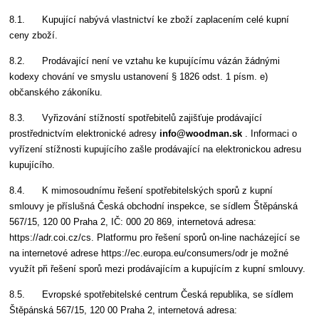
8.1. Kupující nabývá vlastnictví ke zboží zaplacením celé kupní
ceny zboží.
8.2. Prodávající není ve vztahu ke kupujícímu vázán žádnými
kodexy chování ve smyslu ustanovení § 1826 odst. 1 písm. e)
občanského zákoníku.
8.3. Vyřizování stížností spotřebitelů zajišťuje prodávající
prostřednictvím elektronické adresy
info@
woodman.sk
. Informaci o
vyřízení stížnosti kupujícího zašle prodávající na elektronickou adresu
kupujícího.
8.4. K mimosoudnímu řešení spotřebitelských sporů z kupní
smlouvy je příslušná Česká obchodní inspekce, se sídlem Štěpánská
567/15, 120 00 Praha 2, IČ: 000 20 869, internetová adresa:
https://adr.coi.cz/cs. Platformu pro řešení sporů on-line nacházející se
na internetové adrese https://ec.europa.eu/consumers/odr je možné
využít při řešení sporů mezi prodávajícím a kupujícím z kupní smlouvy.
8.5. Evropské spotřebitelské centrum Česká republika, se sídlem
Štěpánská 567/15, 120 00 Praha 2, internetová adresa: