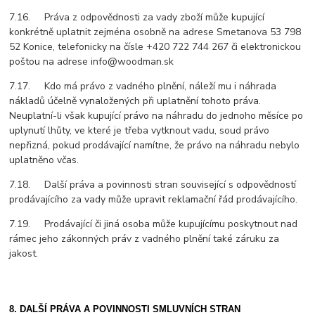
7.16. Práva z odpovědnosti za vady zboží může kupující
konkrétně uplatnit zejména osobně na adrese Smetanova 53 798
52 Konice, telefonicky na čísle +420 722 744 267 či elektronickou
poštou na adrese info@woodman.sk
7.17. Kdo má právo z vadného plnění, náleží mu i náhrada
nákladů účelně vynaložených při uplatnění tohoto práva.
Neuplatní-li však kupující právo na náhradu do jednoho měsíce po
uplynutí lhůty, ve které je třeba vytknout vadu, soud právo
nepřizná, pokud prodávající namítne, že právo na náhradu nebylo
uplatněno včas.
7.18. Další práva a povinnosti stran související s odpovědností
prodávajícího za vady může upravit reklamační řád prodávajícího.
7.19. Prodávající či jiná osoba může kupujícímu poskytnout nad
rámec jeho zákonných práv z vadného plnění také záruku za
jakost.
8. DALŠÍ PRÁVA A POVINNOSTI SMLUVNÍCH STRAN