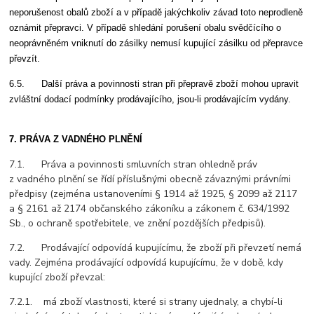
neporušenost obalů zboží a v případě jakýchkoliv závad toto neprodleně
oznámit přepravci. V případě shledání porušení obalu svědčícího o
neoprávněném vniknutí do zásilky nemusí kupující zásilku od přepravce
převzít.
6.5. Další práva a povinnosti stran při přepravě zboží mohou upravit
zvláštní dodací podmínky prodávajícího, jsou-li prodávajícím vydány.
7. PRÁVA Z VADNÉHO PLNĚNÍ
7.1. Práva a povinnosti smluvních stran ohledně práv
z vadného plnění se řídí příslušnými obecně závaznými právními
předpisy (zejména ustanoveními § 1914 až 1925, § 2099 až 2117
a § 2161 až 2174 občanského zákoníku a zákonem č. 634/1992
Sb., o ochraně spotřebitele, ve znění pozdějších předpisů).
7.2. Prodávající odpovídá kupujícímu, že zboží při převzetí nemá
vady. Zejména prodávající odpovídá kupujícímu, že v době, kdy
kupující zboží převzal:
7.2.1. má zboží vlastnosti, které si strany ujednaly, a chybí-li