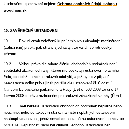
k takovému zpracování najdete
Ochrana osobních údajů e-shopu
woodman.sk
10. ZÁVĚREČNÁ USTANOVENÍ
10.1. Pokud vztah založený kupní smlouvou obsahuje mezinárodní
(zahraniční) prvek, pak strany sjednávají, že vztah se řídí českým
právem.
10.2. Volbou práva dle tohoto článku obchodních podmínek není
spotřebitel zbaven ochrany, kterou mu poskytují ustanovení právního
řádu, od nichž se nelze smluvně odchýlit, a jež by se v případě
neexistence volby práva jinak použila dle ustanovení čl. 6 odst. 1
Nařízení Evropského parlamentu a Rady (ES) č. 593/2008 ze dne 17.
června 2008 o právu rozhodném pro smluvní závazkové vztahy (Řím I).
10.3. Je-li některé ustanovení obchodních podmínek neplatné nebo
neúčinné, nebo se takovým stane, namísto neplatných ustanovení
nastoupí ustanovení, jehož smysl se neplatnému ustanovení co nejvíce
přibližuje. Neplatností nebo neúčinností jednoho ustanovení není