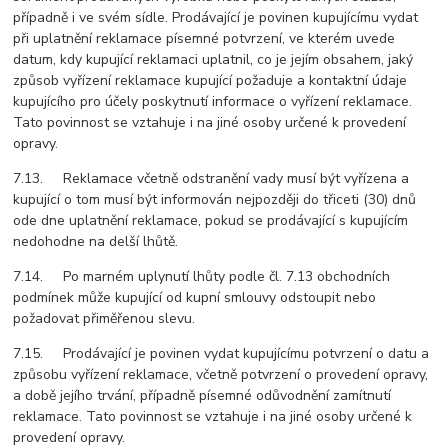
případně i ve svém sídle. Prodávající je povinen kupujícímu vydat
při uplatnění reklamace písemné potvrzení, ve kterém uvede
datum, kdy kupující reklamaci uplatnil, co je jejím obsahem, jaký
způsob vyřízení reklamace kupující požaduje a kontaktní údaje
kupujícího pro účely poskytnutí informace o vyřízení reklamace.
Tato povinnost se vztahuje i na jiné osoby určené k provedení
opravy.
7.13. Reklamace včetně odstranění vady musí být vyřízena a
kupující o tom musí být informován nejpozději do třiceti (30) dnů
ode dne uplatnění reklamace, pokud se prodávající s kupujícím
nedohodne na delší lhůtě.
7.14. Po marném uplynutí lhůty podle čl. 7.13 obchodních
podmínek může kupující od kupní smlouvy odstoupit nebo
požadovat přiměřenou slevu.
7.15. Prodávající je povinen vydat kupujícímu potvrzení o datu a
způsobu vyřízení reklamace, včetně potvrzení o provedení opravy,
a době jejího trvání, případně písemné odůvodnění zamítnutí
reklamace. Tato povinnost se vztahuje i na jiné osoby určené k
provedení opravy.