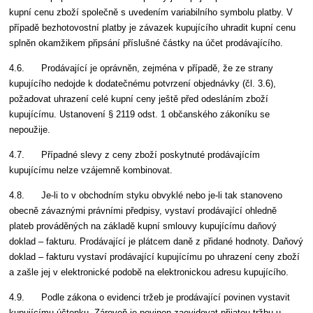
kupní cenu zboží společně s uvedením variabilního symbolu platby. V
případě bezhotovostní platby je závazek kupujícího uhradit kupní cenu
splněn okamžikem připsání příslušné částky na účet prodávajícího.
4.6. Prodávající je oprávněn, zejména v případě, že ze strany
kupujícího nedojde k dodatečnému potvrzení objednávky (čl. 3.6),
požadovat uhrazení celé kupní ceny ještě před odesláním zboží
kupujícímu. Ustanovení § 2119 odst. 1 občanského zákoníku se
nepoužije.
4.7. Případné slevy z ceny zboží poskytnuté prodávajícím
kupujícímu nelze vzájemně kombinovat.
4.8. Je-li to v obchodním styku obvyklé nebo je-li tak stanoveno
obecně závaznými právními předpisy, vystaví prodávající ohledně
plateb prováděných na základě kupní smlouvy kupujícímu daňový
doklad – fakturu. Prodávající je plátcem daně z přidané hodnoty. Daňový
doklad – fakturu vystaví prodávající kupujícímu po uhrazení ceny zboží
a zašle jej v elektronické podobě na elektronickou adresu kupujícího.
4.9. Podle zákona o evidenci tržeb je prodávající povinen vystavit
kupujícímu účtenku. Zároveň je povinen zaevidovat přijatou tržbu u