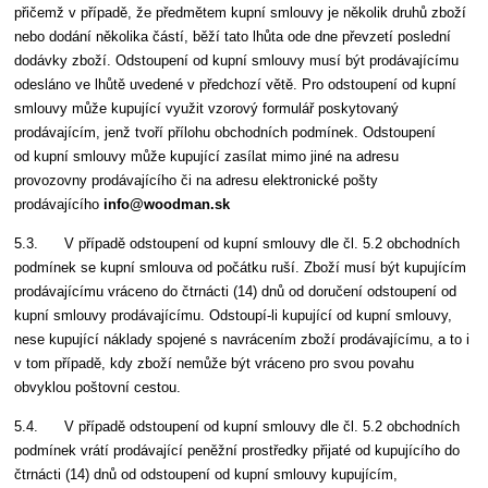
přičemž v případě, že předmětem kupní smlouvy je několik druhů zboží
nebo dodání několika částí, běží tato lhůta ode dne převzetí poslední
dodávky zboží. Odstoupení od kupní smlouvy musí být prodávajícímu
odesláno ve lhůtě uvedené v předchozí větě. Pro odstoupení od kupní
smlouvy může kupující využit vzorový formulář poskytovaný
prodávajícím, jenž tvoří přílohu obchodních podmínek. Odstoupení
od kupní smlouvy může kupující zasílat mimo jiné na adresu
provozovny prodávajícího či na adresu elektronické pošty
prodávajícího
info@
woodman.sk
5.3. V případě odstoupení od kupní smlouvy dle čl. 5.2 obchodních
podmínek se kupní smlouva od počátku ruší. Zboží musí být kupujícím
prodávajícímu vráceno do čtrnácti (14) dnů od doručení odstoupení od
kupní smlouvy prodávajícímu. Odstoupí-li kupující od kupní smlouvy,
nese kupující náklady spojené s navrácením zboží prodávajícímu, a to i
v tom případě, kdy zboží nemůže být vráceno pro svou povahu
obvyklou poštovní cestou.
5.4. V případě odstoupení od kupní smlouvy dle čl. 5.2 obchodních
podmínek vrátí prodávající peněžní prostředky přijaté od kupujícího do
čtrnácti (14) dnů od odstoupení od kupní smlouvy kupujícím,