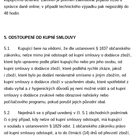
správce daně online; v případě technického výpadku pak nejpozději do
48 hodin.
5. ODSTOUPENÍ OD KUPNÍ SMLOUVY
5.1. Kupující bere na vědomí, že dle ustanovení § 1837 občanského
zákoníku, nelze mimo jiné odstoupit od kupní smlouvy o dodávce zboží,
které bylo upraveno podle přání kupujícího nebo pro jeho osobu, od
kupní smlouvy o dodávce zboží, které podléhá rychlé zkáze, jakož
i zboží, které bylo po dodání nenávratně smíseno s jiným zbožím, od
kupní smlouvy o dodávce zboží v uzavřeném obalu, které spotřebitel z
obalu vyňal a z hygienických důvodů jej není možné vrátit a od kupní
smlouvy o dodávce zvukové nebo obrazové nahrávky nebo
počítačového programu, pokud porušil jejich původní obal.
5.2. Nejedná-li se o případ uvedený v čl. 5.1 obchodních podmínek
či o jiný případ, kdy nelze od kupní smlouvy odstoupit, má kupující
v souladu s ustanovením § 1829 odst. 1 občanského zákoníku právo
od kupní smlouvy odstoupit, a to do čtrnácti (14) dnů od převzetí zboží,