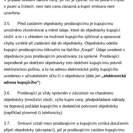
v psaní a číslech, není tato cena závazná a kupní smlouva není
uzavřena.
3.5. Před zasláním objednávky prodávajícímu je kupujícímu
umožněno zkontrolovat a měnit údaje, které do objednávky kupující
vložil, a to i s ohledem na možnost kupujícího zjišťovat a opravovat
chyby vzniklé při zadávání dat do objednávky. Objednávku odešle
kupující prodávajícímu kliknutím na tlačítko „Koupit“. Údaje uvedené v
objednávce jsou prodávajícím považovány za správné. Prodávající
neprodleně po obdržení objednávky toto obdržení kupujícímu potvrdí
elektronickou poštou, a to na adresu elektronické pošty kupujícího
uvedenou v uživatelském účtu či v objednávce (dále jen
„elektronická
adresa kupujícího“
).
3.6. Prodávající je vždy oprávněn v závislosti na charakteru
objednávky (množství zboží, výše kupní ceny, předpokládané náklady
na dopravu) požádat kupujícího o dodatečné potvrzení objednávky
(například písemně či telefonicky).
3.7. Smluvní vztah mezi prodávajícím a kupujícím vzniká doručením
přijetí objednávky (akceptací), jež je prodávajícím zasláno kupujícímu