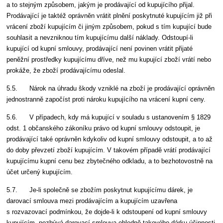
a to stejným způsobem, jakým je prodávající od kupujícího přijal.
Prodávající je taktéž oprávněn vrátit plnění poskytnuté kupujícím již při
vrácení zboží kupujícím či jiným způsobem, pokud s tím kupující bude
souhlasit a nevzniknou tím kupujícímu další náklady. Odstoupí-li
kupující od kupní smlouvy, prodávající není povinen vrátit přijaté
peněžní prostředky kupujícímu dříve, než mu kupující zboží vrátí nebo
prokáže, že zboží prodávajícímu odeslal.
5.5. Nárok na úhradu škody vzniklé na zboží je prodávající oprávněn
jednostranně započíst proti nároku kupujícího na vrácení kupní ceny.
5.6. V případech, kdy má kupující v souladu s ustanovením § 1829
odst. 1 občanského zákoníku právo od kupní smlouvy odstoupit, je
prodávající také oprávněn kdykoliv od kupní smlouvy odstoupit, a to až
do doby převzetí zboží kupujícím. V takovém případě vrátí prodávající
kupujícímu kupní cenu bez zbytečného odkladu, a to bezhotovostně na
účet určený kupujícím.
5.7. Je-li společně se zbožím poskytnut kupujícímu dárek, je
darovací smlouva mezi prodávajícím a kupujícím uzavřena
s rozvazovací podmínkou, že dojde-li k odstoupení od kupní smlouvy
kupujícím, pozbývá darovací smlouva ohledně takového dárku účinnosti