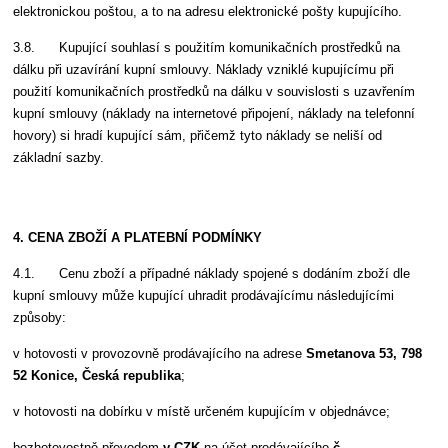
elektronickou poštou, a to na adresu elektronické pošty kupujícího.
3.8. Kupující souhlasí s použitím komunikačních prostředků na
dálku při uzavírání kupní smlouvy. Náklady vzniklé kupujícímu při
použití komunikačních prostředků na dálku v souvislosti s uzavřením
kupní smlouvy (náklady na internetové připojení, náklady na telefonní
hovory) si hradí kupující sám, přičemž tyto náklady se neliší od
základní sazby.
4. CENA ZBOŽÍ A PLATEBNÍ PODMÍNKY
4.1. Cenu zboží a případné náklady spojené s dodáním zboží dle
kupní smlouvy může kupující uhradit prodávajícímu následujícími
způsoby:
v hotovosti v provozovně prodávajícího na adrese
Smetanova 53, 798
52 Konice, Česká republika
;
v hotovosti na dobírku v místě určeném kupujícím v objednávce;
bezhotovostně převodem
v CZK
na účet prodávajícího
č.