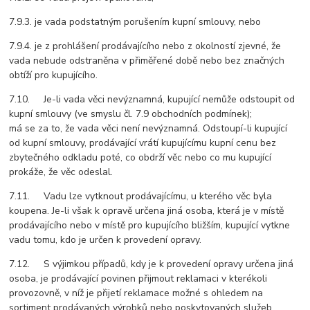
7.9.3. je vada podstatným porušením kupní smlouvy, nebo
7.9.4. je z prohlášení prodávajícího nebo z okolností zjevné, že
vada nebude odstraněna v přiměřené době nebo bez značných
obtíží pro kupujícího.
7.10. Je-li vada věci nevýznamná, kupující nemůže odstoupit od
kupní smlouvy (ve smyslu čl. 7.9 obchodních podmínek);
má se za to, že vada věci není nevýznamná. Odstoupí-li kupující
od kupní smlouvy, prodávající vrátí kupujícímu kupní cenu bez
zbytečného odkladu poté, co obdrží věc nebo co mu kupující
prokáže, že věc odeslal.
7.11. Vadu lze vytknout prodávajícímu, u kterého věc byla
koupena. Je-li však k opravě určena jiná osoba, která je v místě
prodávajícího nebo v místě pro kupujícího bližším, kupující vytkne
vadu tomu, kdo je určen k provedení opravy.
7.12. S výjimkou případů, kdy je k provedení opravy určena jiná
osoba, je prodávající povinen přijmout reklamaci v kterékoli
provozovně, v níž je přijetí reklamace možné s ohledem na
sortiment prodávaných výrobků nebo poskytovaných služeb,