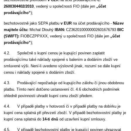
2600304402/2010
, vedený u společnosti FIO (dále jen
„účet
prodávajícího“
);
bezhotovostně jako SEPA platbu
v EUR
na účet prodávajícího -
Název
majitele účtu:
Michal Dlouhý
IBAN:
CZ3620100000002601676793
BIC
(SWIFT):
FIOBCZPPXXX, vedený u společnosti FIO (dále jen
„účet
prodávajícího“
);
4.2. Společně s kupní cenou je kupující povinen zaplatit
prodávajícímu také náklady spojené s balením a dodáním zboží ve
smluvené výši. Není-li uvedeno výslovně jinak, rozumí se dále kupní
cenou i náklady spojené s dodáním zboží.
4.3. Prodávající nepožaduje od kupujícího zálohu či jinou obdobnou
platbu. Tímto není dotčeno ustanovení čl. 4.6 obchodních podmínek
ohledně povinnosti uhradit kupní cenu zboží předem.
4.4. V případě platby v hotovosti či v případě platby na dobírku je
kupní cena splatná při převzetí zboží. V případě bezhotovostní platby je
kupní cena splatná do
14-ti
dnů
od uzavření kupní smlouvy.
4.5. V případě bezhotovostní platby je kupující povinen uhrazovat