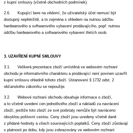
z kupní smlouvy (včetně obchodních podmínek).
2.6. Kupující bere na vědomí, že uživatelský účet nemusí být
dostupný nepřetržitě, a to zejména s ohledem na nutnou údržbu
hardwarového a softwarového vybavení prodávajícího, popř. nutnou
údržbu hardwarového a softwarového vybavení třetích osob.
3. UZAVŘENÍ KUPNÍ SMLOUVY
3.1. Veškerá prezentace zboží umístěná ve webovém rozhraní
obchodu je informativního charakteru a prodávající není povinen uzavřít
kupní smlouvu ohledně tohoto zboží. Ustanovení § 1732 odst. 2
občanského zákoníku se nepoužije.
3.2. Webové rozhraní obchodu obsahuje informace o zboží,
a to včetně uvedení cen jednotlivého zboží a nákladů za navrácení
zboží, jestliže toto zboží ze své podstaty nemůže být navráceno
obvyklou poštovní cestou. Ceny zboží jsou uvedeny včetně daně
z přidané hodnoty a všech souvisejících poplatků. Ceny zboží zůstávají
v platnosti po dobu, kdy jsou zobrazovány ve webovém rozhraní