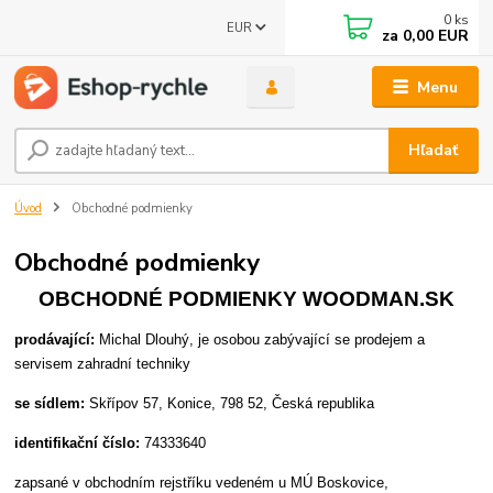
0
ks
EUR
za
0,00 EUR
Menu
Hľadať
Úvod
Obchodné podmienky
Obchodné podmienky
OBCHODNÉ PODMIENKY WOODMAN.SK
prodávající:
Michal Dlouhý, je osobou zabývající se prodejem a
servisem zahradní techniky
se sídlem:
Skřípov 57, Konice, 798 52, Česká republika
identifikační číslo:
74333640
zapsané v obchodním rejstříku vedeném u MÚ Boskovice,