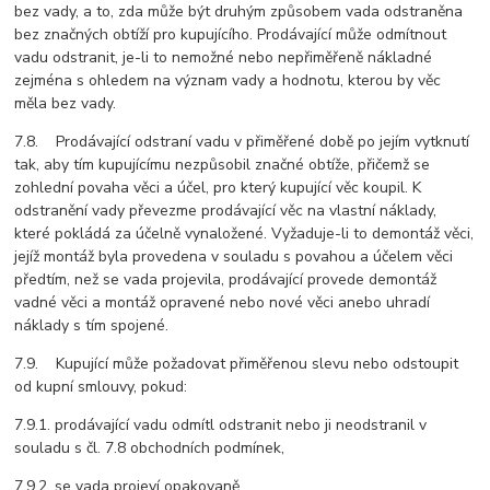
bez vady, a to, zda může být druhým způsobem vada odstraněna
bez značných obtíží pro kupujícího. Prodávající může odmítnout
vadu odstranit, je-li to nemožné nebo nepřiměřeně nákladné
zejména s ohledem na význam vady a hodnotu, kterou by věc
měla bez vady.
7.8. Prodávající odstraní vadu v přiměřené době po jejím vytknutí
tak, aby tím kupujícímu nezpůsobil značné obtíže, přičemž se
zohlední povaha věci a účel, pro který kupující věc koupil. K
odstranění vady převezme prodávající věc na vlastní náklady,
které pokládá za účelně vynaložené. Vyžaduje-li to demontáž věci,
jejíž montáž byla provedena v souladu s povahou a účelem věci
předtím, než se vada projevila, prodávající provede demontáž
vadné věci a montáž opravené nebo nové věci anebo uhradí
náklady s tím spojené.
7.9. Kupující může požadovat přiměřenou slevu nebo odstoupit
od kupní smlouvy, pokud:
7.9.1. prodávající vadu odmítl odstranit nebo ji neodstranil v
souladu s čl. 7.8 obchodních podmínek,
7.9.2. se vada projeví opakovaně,