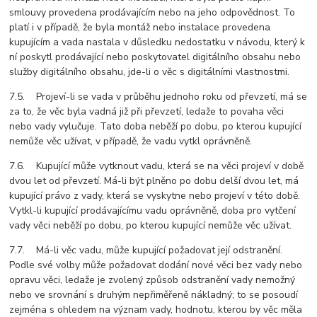
smlouvy provedena prodávajícím nebo na jeho odpovědnost. To
platí i v případě, že byla montáž nebo instalace provedena
kupujícím a vada nastala v důsledku nedostatku v návodu, který k
ní poskytl prodávající nebo poskytovatel digitálního obsahu nebo
služby digitálního obsahu, jde-li o věc s digitálními vlastnostmi.
7.5. Projeví-li se vada v průběhu jednoho roku od převzetí, má se
za to, že věc byla vadná již při převzetí, ledaže to povaha věci
nebo vady vylučuje. Tato doba neběží po dobu, po kterou kupující
nemůže věc užívat, v případě, že vadu vytkl oprávněně.
7.6. Kupující může vytknout vadu, která se na věci projeví v době
dvou let od převzetí. Má-li být plněno po dobu delší dvou let, má
kupující právo z vady, která se vyskytne nebo projeví v této době.
Vytkl-li kupující prodávajícímu vadu oprávněně, doba pro vytčení
vady věci neběží po dobu, po kterou kupující nemůže věc užívat.
7.7. Má-li věc vadu, může kupující požadovat její odstranění.
Podle své volby může požadovat dodání nové věci bez vady nebo
opravu věci, ledaže je zvolený způsob odstranění vady nemožný
nebo ve srovnání s druhým nepřiměřeně nákladný; to se posoudí
zejména s ohledem na význam vady, hodnotu, kterou by věc měla