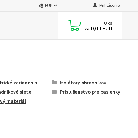
Prihlásenie
EUR
0
ks
za
0,00 EUR
trické zariadenia
Izolátory ohradníkov
dníkové siete
Príslušenstvo pre pasienky
vý materiál