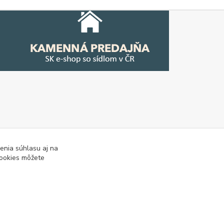
enia súhlasu aj na
cookies môžete
tipy
Tabulky rozmerov oblečenia a obuvi
Mapa stránok