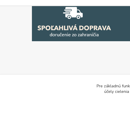
Pre základnú funk
účely cieleni
E-les.cz - Zahradní technika Stihl Konice
Tovar.sk - po