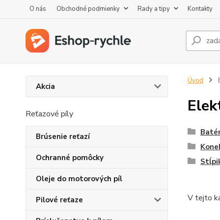
O nás
Obchodné podmienky
Rady a tipy
Kontakty
Úvod
E
Akcia
Elek
Reťazové píly
Batér
Brúsenie reťazí
Konek
Ochranné pomôcky
Stĺpi
Oleje do motorových píl
V tejto k
Pilové reťaze