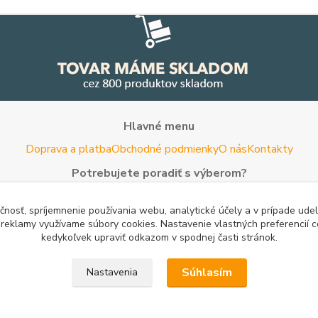
Hlavné menu
Doprava a platba
Obchodné podmienky
O nás
Kontakty
Potrebujete poradiť s výberom?
Neváhajte nás kontaktovať.
čnosť, spríjemnenie používania webu, analytické účely a v prípade udel
Tel:
+420 722 744 267
- Po - Pia (8 - 16 hod)
a reklamy využívame súbory cookies. Nastavenie vlastných preferencií 
kedykoľvek upraviť odkazom v spodnej časti stránok.
Email:
info@woodman.sk
- kedykoľvek
Užitočné informácie
Súhlasím
Nastavenia
rovnanie cien
Porovnanie cien na Pricemania.sk
Reklamácia
Rady a 