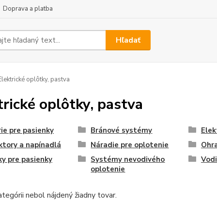
Doprava a platba
Hľadať
lektrické oplôtky, pastva
trické oplôtky, pastva
ie pre pasienky
Bránové systémy
Elek
tory a napínadlá
Náradie pre oplotenie
Ohra
ky pre pasienky
Systémy nevodivého
Vodi
oplotenie
ategórii nebol nájdený žiadny tovar.