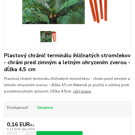
Plastový chránič terminálu ihličnatých stromčekov
- chráni pred zimným a letným ohryzením zverou -
dĺžka 4,5 cm
Plastový chránič terminálu ihličnatých stromčekov - chráni pred zimným a
letným ohryzením zverou - dĺžka 4,5 cm Materiál je pružný a odolný proti
poveternostným vplyvom. Dĺžka 4,5cm.
celý popis
Dostupnosť
Skladom
0,16 EUR
/
ks
0,13 EUR
bez DPH