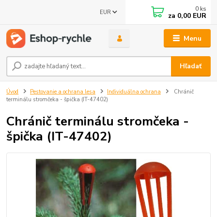
0
ks
EUR
za
0,00 EUR
Menu
Hľadať
Úvod
Pestovanie a ochrana lesa
Individuálna ochrana
Chránič
terminálu stromčeka - špička (IT-47402)
Chránič terminálu stromčeka -
špička (IT-47402)