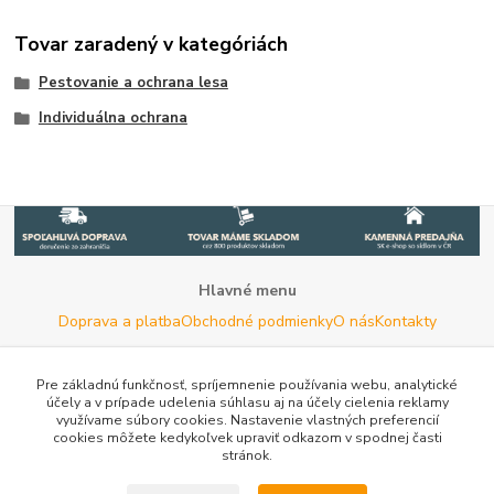
Tovar zaradený v kategóriách
Pestovanie a ochrana lesa
Individuálna ochrana
Hlavné menu
Doprava a platba
Obchodné podmienky
O nás
Kontakty
Potrebujete poradiť s výberom?
Neváhajte nás kontaktovať.
Pre základnú funkčnosť, spríjemnenie používania webu, analytické
účely a v prípade udelenia súhlasu aj na účely cielenia reklamy
Tel:
+420 722 744 267
- Po - Pia (8 - 16 hod)
využívame súbory cookies. Nastavenie vlastných preferencií
cookies môžete kedykoľvek upraviť odkazom v spodnej časti
Email:
info@woodman.sk
- kedykoľvek
stránok.
Užitočné informácie