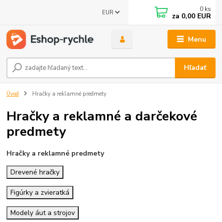
0
ks
EUR
za
0,00 EUR
Menu
Hľadať
Úvod
Hračky a reklamné predmety
Hračky a reklamné a darčekové
predmety
Hračky a reklamné predmety
Drevené hračky
Figúrky a zvieratká
Modely áut a strojov