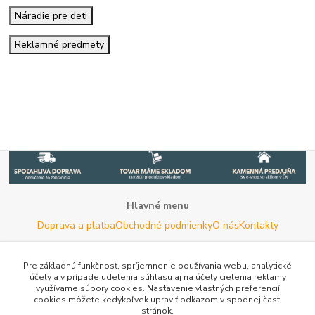
Náradie pre deti
Reklamné predmety
Hlavné menu
Doprava a platba
Obchodné podmienky
O nás
Kontakty
Potrebujete poradiť s výberom?
Neváhajte nás kontaktovať.
Pre základnú funkčnosť, spríjemnenie používania webu, analytické
účely a v prípade udelenia súhlasu aj na účely cielenia reklamy
Tel:
+420 722 744 267
- Po - Pia (8 - 16 hod)
využívame súbory cookies. Nastavenie vlastných preferencií
cookies môžete kedykoľvek upraviť odkazom v spodnej časti
Email:
info@woodman.sk
- kedykoľvek
stránok.