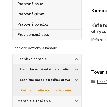
Pracovná obuv
Komple
Pracovné čižmy
Pracovné ponožky
Kefa n
ohryzu
Protiporezná obuv
Kefa na n
Lesnícke potreby a náradie
Lesnícke náradie
Lesnícke manipulačné naradie
Tovar 
Lesnícke naradie k ťažbe dreva
Lesní
Ručné náradie na zalesňovanie
Meranie a značenie