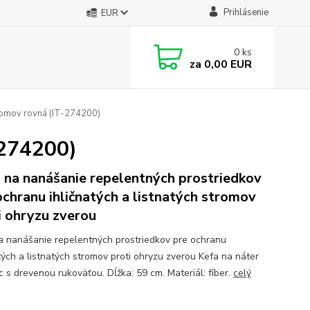
Prihlásenie
EUR
0
ks
za
0,00 EUR
romov rovná (IT-274200)
-274200)
 na nanášanie repelentných prostriedkov
ochranu ihličnatých a listnatých stromov
i ohryzu zverou
a nanášanie repelentných prostriedkov pre ochranu
atých a listnatých stromov proti ohryzu zverou Kefa na náter
c s drevenou rukoväťou. Dĺžka: 59 cm. Materiál: fíber.
celý