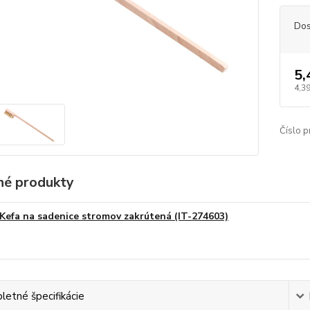
Dos
5,
4,3
Číslo p
é produkty
Kefa na sadenice stromov zakrútená (IT-274603)
etné špecifikácie