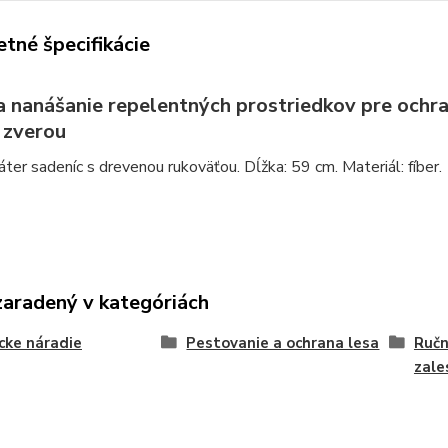
tné špecifikácie
a nanášanie repelentných prostriedkov pre ochran
 zverou
áter sadeníc s drevenou rukoväťou. Dĺžka: 59 cm. Materiál: fíber.
zaradený v kategóriách
cke náradie
Pestovanie a ochrana lesa
Ručn
zale