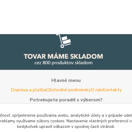
Hlavné menu
Doprava a platba
Obchodné podmienky
O nás
Kontakty
Potrebujete poradiť s výberom?
Neváhajte nás kontaktovať.
čnosť, spríjemnenie používania webu, analytické účely a v prípade udel
Tel:
+420 722 744 267
- Po - Pia (8 - 16 hod)
a reklamy využívame súbory cookies. Nastavenie vlastných preferencií 
kedykoľvek upraviť odkazom v spodnej časti stránok.
Email:
info@woodman.sk
- kedykoľvek