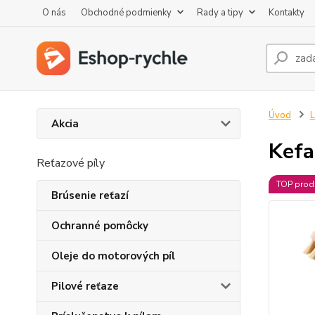
O nás
Obchodné podmienky
Rady a tipy
Kontakty
Úvod
L
Akcia
Kefa
Reťazové píly
TOP prod
Brúsenie reťazí
Ochranné pomôcky
Oleje do motorových píl
Pilové reťaze