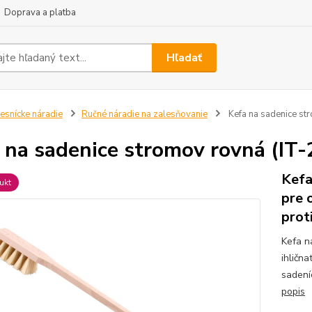
Doprava a platba
Hľadať
esnícke náradie
Ručné náradie na zalesňovanie
Kefa na sadenice st
 na sadenice stromov rovná (IT
Kefa
ukt
pre 
prot
Kefa n
ihličn
sadení
popis