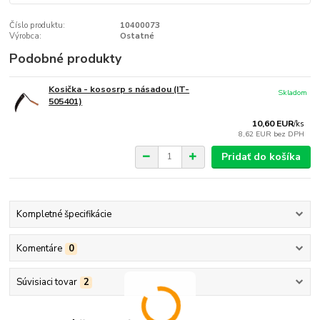
Číslo produktu:
10400073
Výrobca:
Ostatné
Podobné produkty
Kosička - kososrp s násadou (IT-
Skladom
505401)
10,60 EUR
/
ks
8,62 EUR
bez DPH
Pridať do košíka
Kompletné špecifikácie
Komentáre
0
Súvisiaci tovar
2