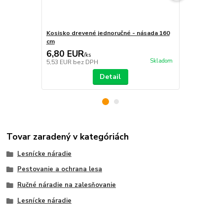
Kosisko drevené jednoručné - násada 160
Kosisko dre
cm
cm
6,80 EUR
7,35 EU
/
ks
Skladom
5,53 EUR
bez DPH
5,98 EUR
be
Detail
Tovar zaradený v kategóriách
Lesnícke náradie
Pestovanie a ochrana lesa
Ručné náradie na zalesňovanie
Lesnícke náradie