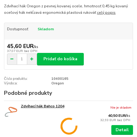
Zdvíhací hák Oregon z pevnej kovanej ocele, hmotnosť 0,45 kg kovaný
oceľový hák nekĺzavá ergonomická plastová rukoväť
celý popis
Dostupnosť
Skladom
45,60 EUR
/
ks
37,07 EUR
bez DPH
Pridať do košíka
Číslo produktu:
10400165
Výrobca:
Oregon
Podobné produkty
Zdvíhací hák Bahco 1204
Nie je skladom
40,50 EUR
/
ks
32,93 EUR
bez DPH
Detail