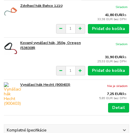
Zdvíhací hák Bahco 1210
Skladom
41,80 EUR
/
ks
33,98 EUR
bez DPH
Pridať do košíka
Kovaný vynášací hák, 350g, Oregon
Skladom
(536308)
31,90 EUR
/
ks
25,93 EUR
bez DPH
Pridať do košíka
Vynášací hák Hecht (900403)
Nie je skladom
7,25 EUR
/
ks
5,89 EUR
bez DPH
Detail
Kompletné špecifikácie