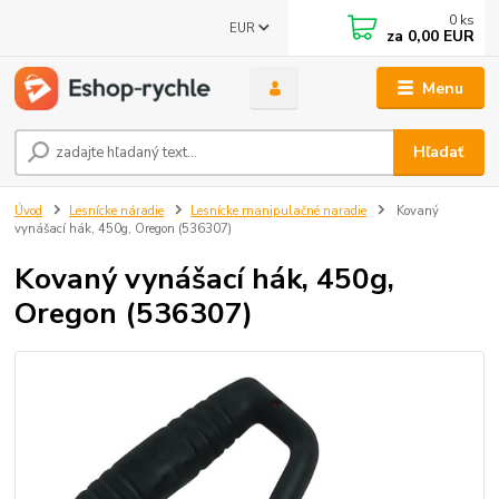
0
ks
EUR
za
0,00 EUR
Menu
Hľadať
Úvod
Lesnícke náradie
Lesnícke manipulačné naradie
Kovaný
vynášací hák, 450g, Oregon (536307)
Kovaný vynášací hák, 450g,
Oregon (536307)