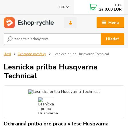
0
ks
EUR
za
0,00 EUR
Menu
Hľadať
Úvod
Ochranné pomôcky
Lesnícka prilba Husqvarna Technical
Lesnícka prilba Husqvarna
Technical
Ochranná prilba pre pracu v lese Husqvarna