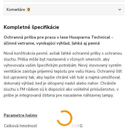
Komentáre
0
Kompletné špecifikácie
Ochranná prilba pre pracu v lese Husqvarna Technical -
účinné vetranie, vynikajúci výhľad, ľahká aj pevná
Nová konštrukcia pevné, avšak ľahké ochranné prilby s ochranou
sluchu. Prilba môže byť nastavená v rôznych smeroch, aby
vyhovovala vašim špecifickým potrebám. Nový, inovovaný systém
ventilácie zaisťuje príjemnú teplotu pre vašu hlavu. Ochranný štít
bol upravený tak, aby lepšie chránil váš tvár a najmä umožňoval
dokonalý výhľad, keď je sklopený nadol alebo nahor. Chrániče
sluchu s FM rádiom sú k dispozícii ako voliteľné príslušenstvo, v
prilbe je integrovaná štrbina pre nasadenie náhlavnej lampy.
Parametre helmy
Celková hmotnosť
690 G