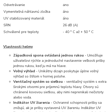
Odvetrávanie
áno
Vymeniteľná náhlavnú zložka
áno
UV stabilizovaný materiál
áno
SRN
26 dB (A)
Schválené pre teploty
- 40 ° C až + 50 ° C
Vlastnosti helmy
Západková spona ovládaná jednou rukou
- Umožňuje
užívateľovi rýchle a jednoduché nastavenie veľkosti prilby
jednou rukou, keď ju má na hlave.
Voľný výhľad
- Unikátny dizajn poskytuje úplne voľný
výhľad so štítom v hornej polohe.
Ventilačný systém so sieťkou
- ventilačný systém s extra
širokými otvormi pre príjemnú teplotu hlavy. Otvory sú
chránené kovovou sieťkou, aby nimi neprenikali nečistoty
alebo voda.
Indikátor UV žiarenia
- Ochranné schopnosti prilby sa
znižujú, ak je prilby vystavená UV žiareniu. Indikátor UV