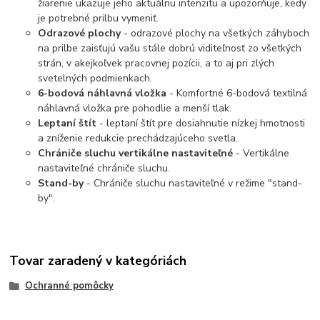
žiarenie ukazuje jeho aktuálnu intenzitu a upozorňuje, kedy
je potrebné prilbu vymeniť.
Odrazové plochy
- odrazové plochy na všetkých záhyboch
na prilbe zaisťujú vašu stále dobrú viditeľnosť zo všetkých
strán, v akejkoľvek pracovnej pozícii, a to aj pri zlých
svetelných podmienkach.
6-bodová náhlavná vložka
- Komfortné 6-bodová textilná
náhlavná vložka pre pohodlie a menší tlak.
Leptaní štít
- leptaní štít pre dosiahnutie nízkej hmotnosti
a zníženie redukcie prechádzajúceho svetla.
Chrániče sluchu vertikálne nastaviteľné
- Vertikálne
nastaviteľné chrániče sluchu.
Stand-by
- Chrániče sluchu nastaviteľné v režime "stand-
by".
Tovar zaradený v kategóriách
Ochranné pomôcky