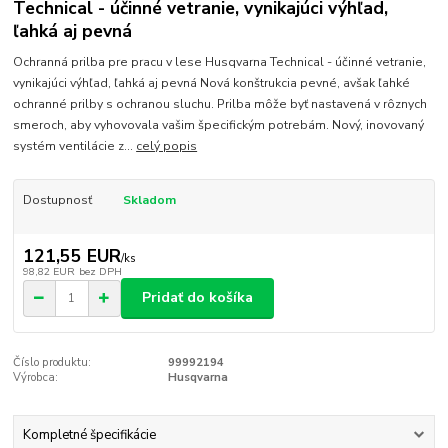
Technical - účinné vetranie, vynikajúci výhľad,
ľahká aj pevná
Ochranná prilba pre pracu v lese Husqvarna Technical - účinné vetranie,
vynikajúci výhľad, ľahká aj pevná Nová konštrukcia pevné, avšak ľahké
ochranné prilby s ochranou sluchu. Prilba môže byť nastavená v rôznych
smeroch, aby vyhovovala vašim špecifickým potrebám. Nový, inovovaný
systém ventilácie z...
celý popis
Dostupnosť
Skladom
121,55 EUR
/
ks
98,82 EUR
bez DPH
Pridať do košíka
Číslo produktu:
99992194
Výrobca:
Husqvarna
Kompletné špecifikácie