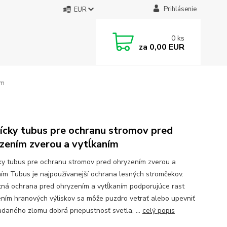
Prihlásenie
EUR
0
ks
za
0,00 EUR
cm
ícky tubus pre ochranu stromov pred
zením zverou a vytĺkaním
ky tubus pre ochranu stromov pred ohryzením zverou a
ním Tubus je najpoužívanejší ochrana lesných stromčekov.
tná ochrana pred ohryzením a vytĺkaním podporujúce rast
ením hranových výliskov sa môže puzdro vetrať alebo upevniť
iadaného zlomu dobrá priepustnosť svetla, ...
celý popis