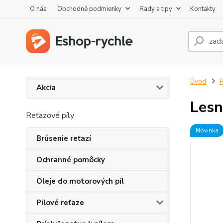
O nás
Obchodné podmienky
Rady a tipy
Kontakty
Úvod
P
Akcia
Lesn
Reťazové píly
Novinka
Brúsenie reťazí
Ochranné pomôcky
Oleje do motorových píl
Pilové reťaze