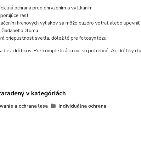
fektná ochrana pred ohryzením a vytĺkaním
porujúce rast
lačením hranových výliskov sa môže puzdro vetrať alebo upevniť
ia žiadaného zlomu
rá priepustnosť svetla, dôležité pre fotosyntézu
 bez drôtikov. Pre kompletizáciu nie sú potrebné. Ak drôtiky chc
zaradený v kategóriách
vanie a ochrana lesa
Individuálna ochrana