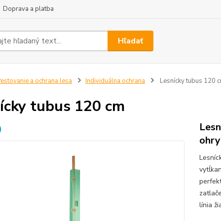
Doprava a platba
Hľadať
estovanie a ochrana lesa
Individuálna ochrana
Lesnícky tubus 120 
ícky tubus 120 cm
Lesn
ohry
Lesníc
vytĺka
perfek
zatlač
línia ž