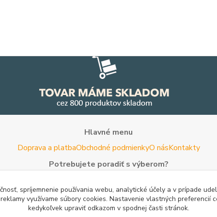
Hlavné menu
Doprava a platba
Obchodné podmienky
O nás
Kontakty
Potrebujete poradiť s výberom?
Neváhajte nás kontaktovať.
čnosť, spríjemnenie používania webu, analytické účely a v prípade udel
Tel:
+420 722 744 267
- Po - Pia (8 - 16 hod)
a reklamy využívame súbory cookies. Nastavenie vlastných preferencií 
kedykoľvek upraviť odkazom v spodnej časti stránok.
Email:
info@woodman.sk
- kedykoľvek