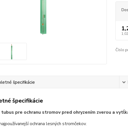
Dos
1,
1,0
Číslo p
etné špecifikácie
tné špecifikácie
 tubus pre ochranu stromov pred ohryzením zverou a
vytĺk
najpoužívanejší ochrana lesných stromčekov.