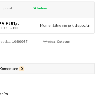
tupnosť
Skladom
25 EUR
/
ks
Momentálne nie je k dispozícii
2 EUR
bez DPH
roduktu:
10400057
Výrobca:
Ostatné
Komentáre
0
aním