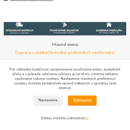
Hlavné menu
Doprava a platba
Obchodné podmienky
O nás
Kontakty
Potrebujete poradiť s výberom?
Neváhajte nás kontaktovať.
Pre základnú funkčnosť, spríjemnenie používania webu, analytické
účely a v prípade udelenia súhlasu aj na účely cielenia reklamy
Tel:
+420 722 744 267
- Po - Pia (8 - 16 hod)
využívame súbory cookies. Nastavenie vlastných preferencií
cookies môžete kedykoľvek upraviť odkazom v spodnej časti
Email:
info@woodman.sk
- kedykoľvek
stránok.
Užitočné informácie
E-les.cz - Zahradní technika Stihl Konice
Tovar.sk - porovnanie
Súhlasím
Nastavenia
cien
Porovnanie cien na Pricemania.sk
Reklamácia
Rady a
tipy
Tabulky rozmerov oblečenia a obuvi
Mapa stránok
Súhlas môžete odmietnuť
tu
.
Vytvorené na
Eshop-rychlo.sk