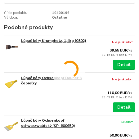
Číslo produktu:
10400196
Výrobca:
Ostatné
Podobné produkty
Lúpač kôry Krumpholz, 1,4kg (0802)
Nie je skladom
39,55 EUR
/
ks
32,15 EUR
bez DPH
Detail
Lúpač kôry Ochsenkopf Dauner 3
Nie je skladom
čepieľky
110,00 EUR
/
ks
89,43 EUR
bez DPH
Detail
Lúpač kôry Ochsenkopf
Skladom
schwarzwaldský (KP-600650)
50,90 EUR
/
ks