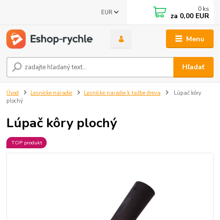
0
ks
EUR
za
0,00 EUR
Menu
Hľadať
Úvod
Lesnícke náradie
Lesnícke naradie k ťažbe dreva
Lúpač kôry
plochý
Lúpač kôry plochý
TOP produkt