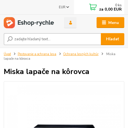
0
ks
EUR
za
0,00 EUR
Menu
Hľadať
Úvod
Pestovanie a ochrana lesa
Ochrana lesných kultúr
Miska
lapače na kôrovca
Miska lapače na kôrovca