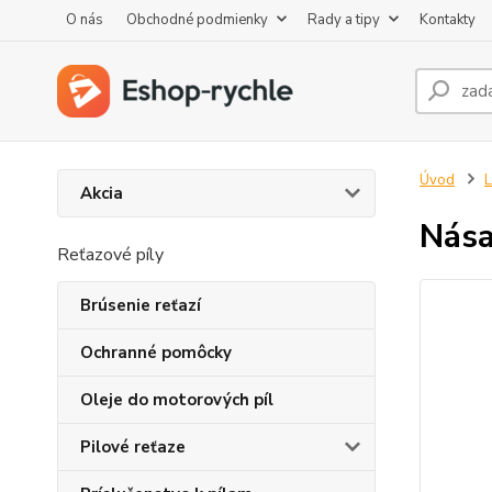
O nás
Obchodné podmienky
Rady a tipy
Kontakty
Úvod
L
Akcia
Nása
Reťazové píly
Brúsenie reťazí
Ochranné pomôcky
Oleje do motorových píl
Pilové reťaze