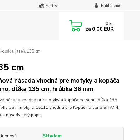
Prihlásenie
EUR
0
ks
za
0,00 EUR
kopáča, jaseň, 135 cm
135 cm
ňová násada vhodná pre motyky a kopáča
eno, dĺžka 135 cm, hrúbka 36 mm
vá násada vhodná pre motyky a kopáča na seno, dĺžka 135
úbka 36 mm obj. č. 15111 vhodná pre Kopáč na seno SHW, 4
bez násady
celý popis
tupnosť
Skladom