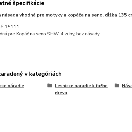
tné špecifikácie
 násada vhodná pre motyky a kopáča na seno, dĺžka 135 
. č. 15111
dná pre Kopáč na seno SHW, 4 zuby, bez násady
zaradený v kategóriách
cke náradie
Lesnícke naradie k ťažbe
Nása
dreva