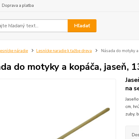
Doprava a platba
Hľadať
esnícke náradie
Lesnícke naradie k ťažbe dreva
Násada do motyky a 
da do motyky a kopáča, jaseň, 
Jase
na s
Jaseňo
cm, hr
zuby, 
Dos