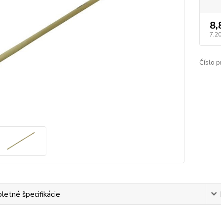
8,
7,2
Číslo p
etné špecifikácie