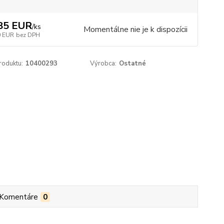
85 EUR
/
ks
Momentálne nie je k dispozícii
0 EUR
bez DPH
roduktu:
10400293
Výrobca:
Ostatné
Komentáre
0