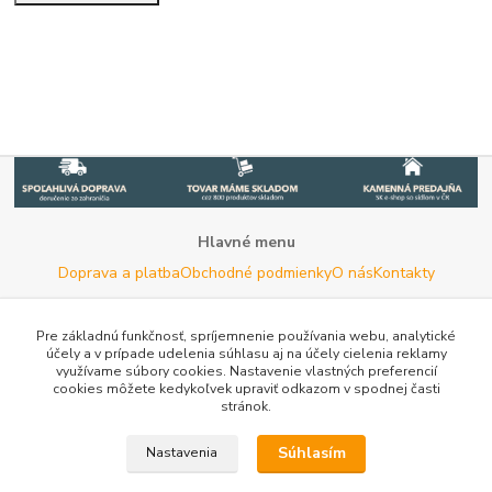
Hlavné menu
Doprava a platba
Obchodné podmienky
O nás
Kontakty
Potrebujete poradiť s výberom?
Neváhajte nás kontaktovať.
Pre základnú funkčnosť, spríjemnenie používania webu, analytické
účely a v prípade udelenia súhlasu aj na účely cielenia reklamy
Tel:
+420 722 744 267
- Po - Pia (8 - 16 hod)
využívame súbory cookies. Nastavenie vlastných preferencií
cookies môžete kedykoľvek upraviť odkazom v spodnej časti
Email:
info@woodman.sk
- kedykoľvek
stránok.
Užitočné informácie
E-les.cz - Zahradní technika Stihl Konice
Tovar.sk - porovnanie
Súhlasím
Nastavenia
cien
Porovnanie cien na Pricemania.sk
Reklamácia
Rady a