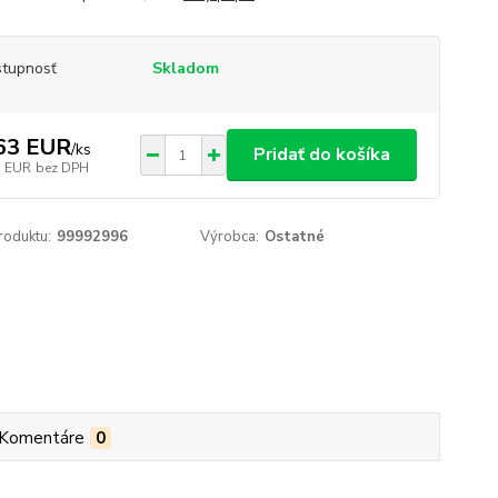
tupnosť
Skladom
63 EUR
/
ks
Pridať do košíka
1 EUR
bez DPH
roduktu:
99992996
Výrobca:
Ostatné
Komentáre
0