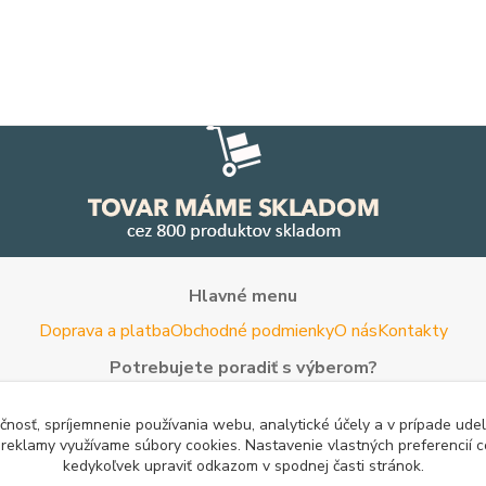
Hlavné menu
Doprava a platba
Obchodné podmienky
O nás
Kontakty
Potrebujete poradiť s výberom?
Neváhajte nás kontaktovať.
čnosť, spríjemnenie používania webu, analytické účely a v prípade udel
Tel:
+420 722 744 267
- Po - Pia (8 - 16 hod)
a reklamy využívame súbory cookies. Nastavenie vlastných preferencií 
kedykoľvek upraviť odkazom v spodnej časti stránok.
Email:
info@woodman.sk
- kedykoľvek