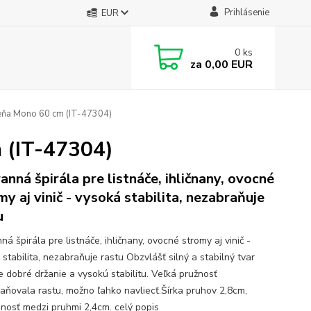
Prihlásenie
EUR
0
ks
za
0,00 EUR
eňa Mono 60 cm (IT-47304)
 (IT-47304)
anná špirála pre listnáče, ihličnany, ovocné
my aj vinič - vysoká stabilita, nezabraňuje
u
á špirála pre listnáče, ihličnany, ovocné stromy aj vinič -
stabilita, nezabraňuje rastu Obzvlášť silný a stabilný tvar
e dobré držanie a vysokú stabilitu. Veľká pružnosť
aňovala rastu, možno ľahko navliecť.Šírka pruhov 2,8cm,
enosť medzi pruhmi 2,4cm.
celý popis