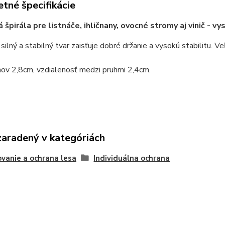
tné špecifikácie
 špirála pre listnáče, ihličnany, ovocné stromy aj vinič - v
silný a stabilný tvar zaisťuje dobré držanie a vysokú stabilitu. 
hov 2,8cm, vzdialenosť medzi pruhmi 2,4cm.
zaradený v kategóriách
vanie a ochrana lesa
Individuálna ochrana