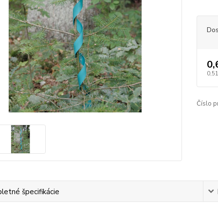
Dos
0,
0,5
Číslo p
etné špecifikácie