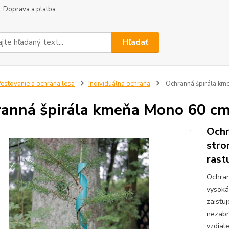
Doprava a platba
Hľadať
estovanie a ochrana lesa
Individuálna ochrana
Ochranná špirála km
anná špirála kmeňa Mono 60 cm
Ochr
stro
rast
Ochrann
vysoká 
zaisťuj
nezabr
vzdial