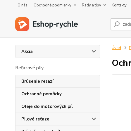
O nás
Obchodné podmienky
Rady a tipy
Kontakty
Úvod
P
Akcia
Ochr
Reťazové píly
Brúsenie reťazí
Ochranné pomôcky
Oleje do motorových píl
Pilové reťaze