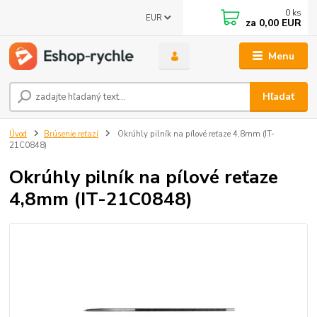
0
ks
EUR
za
0,00 EUR
Menu
Hľadať
Úvod
Brúsenie reťazí
Okrúhly pilník na pílové reťaze 4,8mm (IT-
21C0848)
Okrúhly pilník na pílové reťaze
4,8mm (IT-21C0848)