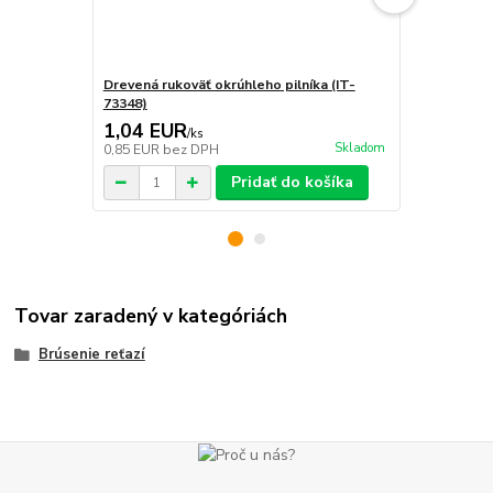
Drevená rukoväť okrúhleho pilníka (IT-
Plastová ruk
73348)
20200)
1,04 EUR
2,20 EU
/
ks
Skladom
0,85 EUR
bez DPH
1,79 EUR
be
Pridať do košíka
Tovar zaradený v kategóriách
Brúsenie reťazí