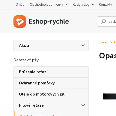
O nás
Obchodné podmienky
Rady a tipy
Kontakty
Úvod
P
Akcia
Opas
Reťazové píly
Brúsenie reťazí
Ochranné pomôcky
Oleje do motorových píl
Pilové reťaze