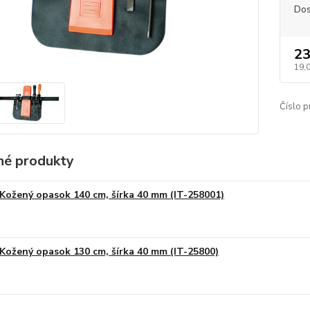
Dos
23
19,
Číslo p
é produkty
Kožený opasok 140 cm, šírka 40 mm (IT-258001)
Kožený opasok 130 cm, šírka 40 mm (IT-25800)