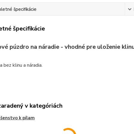
etné špecifikácie
tné špecifikácie
é púzdro na náradie - vhodné pre uloženie klinu
 bez klinu a náradia.
zaradený v kategóriách
ušenstvo k pílam