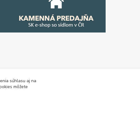
enia súhlasu aj na
cookies môžete
tipy
Tabulky rozmerov oblečenia a obuvi
Mapa stránok
Vytvorené na
Eshop-rychlo.sk