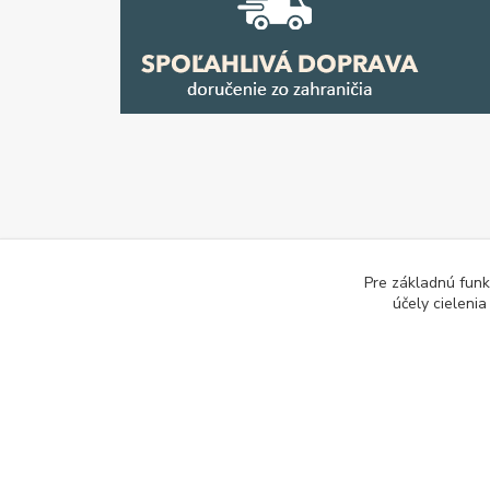
Pre základnú funk
účely cieleni
E-les.cz - Zahradní technika Stihl Konice
Tovar.sk - po