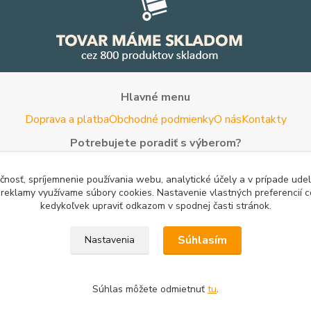
Hlavné menu
Doprava a platba
Obchodné podmienky
O nás
Kontakty
Potrebujete poradiť s výberom?
Neváhajte nás kontaktovať.
čnosť, spríjemnenie používania webu, analytické účely a v prípade udel
Tel:
+420 722 744 267
- Po - Pia (8 - 16 hod)
a reklamy využívame súbory cookies. Nastavenie vlastných preferencií 
kedykoľvek upraviť odkazom v spodnej časti stránok.
Email:
info@woodman.sk
- kedykoľvek
Užitočné informácie
Súhlasím
Nastavenia
rovnanie cien
Porovnanie cien na Pricemania.sk
Reklamácia
Rady a 
Súhlas môžete odmietnuť
tu
.