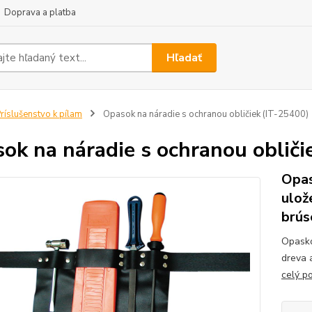
Doprava a platba
Hľadať
ríslušenstvo k pílam
Opasok na náradie s ochranou obličiek (IT-25400)
ok na náradie s ochranou obliči
Opas
ulož
brús
Opasko
dreva 
celý p