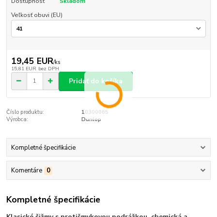
Dostupnosť
Skladom
Veľkosť obuvi (EU)
19,45 EUR
/
ks
15,81 EUR
bez DPH
Pridať do košíka
Číslo produktu:
10300065
Výrobca:
Dunlop
Kompletné špecifikácie
Komentáre
0
Kompletné špecifikácie
Klasické čižmy s protišmykovou podrážkou, chemická a