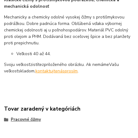
mechanická odolnosť
Mechanicky a chemicky odolné vysokej čižmy s protišmykovou
podrážkou. Dobre padnúca forma. Obľúbená vďaka výbornej
chemickej odolnosti aj u poľnohospodárov. Materiál PVC odolný
proti olejom a PHM. Dodávaná bez oceľovej špice a bez planžety
proti prepichnutiu.
Veľkosti 40 až 44.
Svoju veľkosť
zistíte
z
priloženého obrázku
.
Ak nemáme
Vašu
veľkosť
skladom,
kontaktujte
nás
prosím
.
Tovar zaradený v kategóriách
Pracovné čižmy