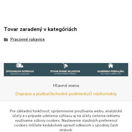
Tovar zaradený v kategóriách
Pracovné rukavice
Hlavné menu
Doprava a platba
Obchodné podmienky
O nás
Kontakty
Potrebujete poradiť s výberom?
Neváhajte nás kontaktovať.
Pre základnú funkčnosť, spríjemnenie používania webu, analytické
účely a v prípade udelenia súhlasu aj na účely cielenia reklamy
Tel:
+420 722 744 267
- Po - Pia (8 - 16 hod)
využívame súbory cookies. Nastavenie vlastných preferencií
cookies môžete kedykoľvek upraviť odkazom v spodnej časti
Email:
info@woodman.sk
- kedykoľvek
stránok.