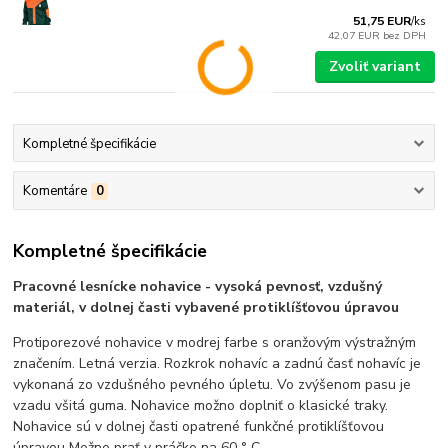
51,75 EUR
/
ks
42,07 EUR
bez DPH
Zvoliť variant
Kompletné špecifikácie
Komentáre
0
Kompletné špecifikácie
Pracovné lesnícke nohavice - vysoká pevnosť, vzdušný
materiál, v dolnej časti vybavené protiklíšťovou úpravou
Protiporezové nohavice v modrej farbe s oranžovým výstražným
značením. Letná verzia. Rozkrok nohavíc a zadnú časť nohavíc je
vykonaná zo vzdušného pevného úpletu. Vo zvýšenom pasu je
vzadu všitá guma. Nohavice možno doplniť o klasické traky.
Nohavice sú v dolnej časti opatrené funkčné protiklíšťovou
úpravou Možno prať v práčke na 60 ° C.