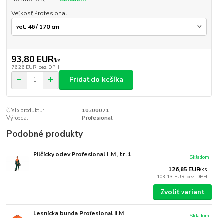
Veľkosť Profesional
93,80 EUR
/
ks
76,26 EUR
bez DPH
Pridať do košíka
Číslo produktu:
10200071
Výrobca:
Profesional
Podobné produkty
Pilčícky odev Profesional II.M, tr. 1
Skladom
126,85 EUR
/
ks
103,13 EUR
bez DPH
Zvoliť variant
Lesnícka bunda Profesional II.M
Skladom