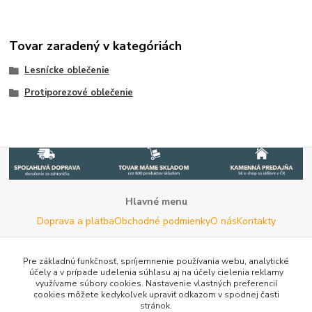
Tovar zaradený v kategóriách
Lesnícke oblečenie
Protiporezové oblečenie
Hlavné menu
Doprava a platba
Obchodné podmienky
O nás
Kontakty
Potrebujete poradiť s výberom?
Neváhajte nás kontaktovať.
Pre základnú funkčnosť, spríjemnenie používania webu, analytické
účely a v prípade udelenia súhlasu aj na účely cielenia reklamy
Tel:
+420 722 744 267
- Po - Pia (8 - 16 hod)
využívame súbory cookies. Nastavenie vlastných preferencií
cookies môžete kedykoľvek upraviť odkazom v spodnej časti
Email:
info@woodman.sk
- kedykoľvek
stránok.