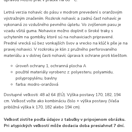
Letná verzia nohavíc do pásu v modrom prevedení s oranžovým
výstražným značením. Rozkrok nohavíc a zadnú časť nohavíc je
vykonaná zo vzdušného pevného úpletu. Vo zvýšenom pasu je
vzadu všitá guma. Nohavice možno doplniť o široké traky s
uchytením na gombíky, ktoré sú na nohaviciach pripravené.
Predné vrecká sú bez vonkajších švov a vrecko na kľúč k píle je na
pravej nohavici. V rozkroku je klin z pružného perforovaného
materiálu a v dolnej časti nohavíc úprava k ochrane proti kliešťom.
úroveň ochrany 1, ochranná plocha A
použité materiály vyrobenz z: polyesteru, polyamidu,
polypropylénu, bavlny
farba: modro-oranžová
Dostupné veľkosti: 48 až 64 (EÚ). Výška postavy 170, 182, 194
cm. Veľkosť voľte ako kombináciu číslo + výška postavy (Vaša
približná výška k 170, 182 alebo 194 cm).
Veľkosť zistíte podľa údajov z tabuľky v pripojenom obrázku.
Pri atypických veľkostí môže dodacia doba presiahnuť 7 dní.