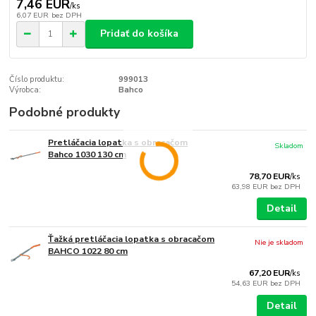
7,46 EUR
/
ks
6,07 EUR
bez DPH
Pridať do košíka
Číslo produktu:
999013
Výrobca:
Bahco
Podobné produkty
Pretláčacia lopatka s obracačom
Skladom
Bahco 1030 130 cm
78,70 EUR
/
ks
63,98 EUR
bez DPH
Detail
Ťažká pretláčacia lopatka s obracačom
Nie je skladom
BAHCO 1022 80 cm
67,20 EUR
/
ks
54,63 EUR
bez DPH
Detail