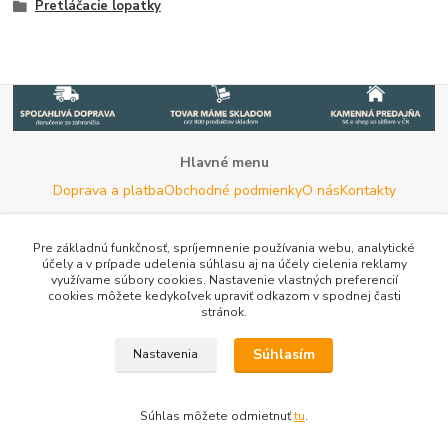
Pretláčacie lopatky
Hlavné menu
Doprava a platba
Obchodné podmienky
O nás
Kontakty
Potrebujete poradiť s výberom?
Neváhajte nás kontaktovať.
Pre základnú funkčnosť, spríjemnenie používania webu, analytické
účely a v prípade udelenia súhlasu aj na účely cielenia reklamy
Tel:
+420 722 744 267
- Po - Pia (8 - 16 hod)
využívame súbory cookies. Nastavenie vlastných preferencií
cookies môžete kedykoľvek upraviť odkazom v spodnej časti
Email:
info@woodman.sk
- kedykoľvek
stránok.
Užitočné informácie
E-les.cz - Zahradní technika Stihl Konice
Tovar.sk - porovnanie
Súhlasím
Nastavenia
cien
Porovnanie cien na Pricemania.sk
Reklamácia
Rady a
tipy
Tabulky rozmerov oblečenia a obuvi
Mapa stránok
Súhlas môžete odmietnuť
tu
.
Vytvorené na
Eshop-rychlo.sk