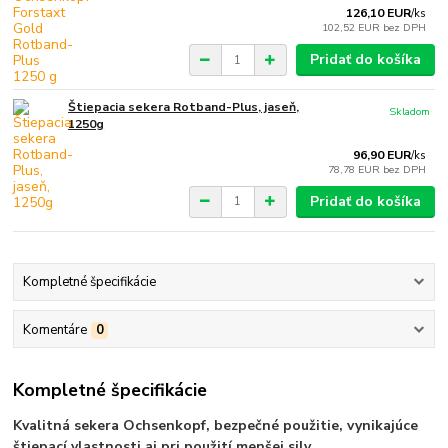
126,10 EUR
/
ks
102,52 EUR
bez DPH
Pridať do košíka
Štiepacia sekera Rotband-Plus, jaseň,
Skladom
1250g
96,90 EUR
/
ks
78,78 EUR
bez DPH
Pridať do košíka
Kompletné špecifikácie
Komentáre
0
Kompletné špecifikácie
Kvalitná sekera Ochsenkopf, bezpečné použitie, vynikajúce
štiepací vlastnosti aj pri použití menšej sily