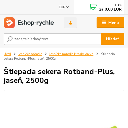
0
ks
EUR
za
0,00 EUR
Menu
Hľadať
Úvod
Lesnícke náradie
Lesnícke naradie k ťažbe dreva
Štiepacia
sekera Rotband-Plus, jaseň, 2500g
Štiepacia sekera Rotband-Plus,
jaseň, 2500g