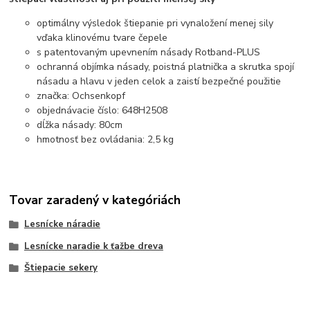
optimálny výsledok štiepanie pri vynaložení menej sily
vďaka klinovému tvare čepele
s patentovaným upevnením násady Rotband-PLUS
ochranná objímka násady, poistná platnička a skrutka spojí
násadu a hlavu v jeden celok a zaistí bezpečné použitie
značka: Ochsenkopf
objednávacie číslo: 648H2508
dĺžka násady: 80cm
hmotnosť bez ovládania: 2,5 kg
Tovar zaradený v kategóriách
Lesnícke náradie
Lesnícke naradie k ťažbe dreva
Štiepacie sekery