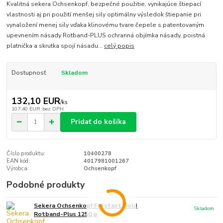
Kvalitná sekera Ochsenkopf, bezpečné použitie, vynikajúce štiepací
vlastnosti aj pri použití menšej sily optimálny výsledok štiepanie pri
vynaložení menej sily vďaka klinovému tvare čepele s patentovaným
upevnením násady Rotband-PLUS ochranná objímka násady, poistná
platnička a skrutka spojí násadu...
celý popis
Dostupnosť
Skladom
132,10 EUR
/
ks
107,40 EUR
bez DPH
Pridať do košíka
Číslo produktu:
10400278
EAN kód:
4017981001267
Výrobca:
Ochsenkopf
Podobné produkty
Sekera Ochsenkopf Forstaxt Gold
Skladom
Rotband-Plus 1250 g