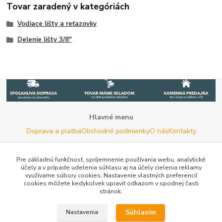
Tovar zaradený v kategóriách
Vodiace lišty a reťazovky
Delenie lišty 3/8"
Hlavné menu
Doprava a platba
Obchodné podmienky
O nás
Kontakty
Potrebujete poradiť s výberom?
Neváhajte nás kontaktovať.
Pre základnú funkčnosť, spríjemnenie používania webu, analytické
účely a v prípade udelenia súhlasu aj na účely cielenia reklamy
Tel:
+420 722 744 267
- Po - Pia (8 - 16 hod)
využívame súbory cookies. Nastavenie vlastných preferencií
cookies môžete kedykoľvek upraviť odkazom v spodnej časti
Email:
info@woodman.sk
- kedykoľvek
stránok.
Užitočné informácie
E-les.cz - Zahradní technika Stihl Konice
Tovar.sk - porovnanie
Súhlasím
Nastavenia
cien
Porovnanie cien na Pricemania.sk
Reklamácia
Rady a