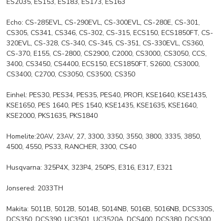
ES2035, ES153, ES183, ES173, ES163
Echo: CS-285EVL, CS-290EVL, CS-300EVL, CS-280E, CS-301,
CS305, CS341, CS346, CS-302, CS-315, ECS150, ECS1850FT, CS-
320EVL, CS-328, CS-340, CS-345, CS-351, CS-330EVL, CS360,
CS-370, E155, CS-2800, CS2900, C2000, CS3000, CS3050, CCS,
3400, CS3450, CS4400, ECS150, ECS1850FT, S2600, CS3000,
CS3400, C2700, CS3050, CS3500, CS350
Einhel: PES30, PES34, PES35, PES40, PROFI, KSE1640, KSE1435,
KSE1650, PES 1640, PES 1540, KSE1435, KSE1635, KSE1640,
KSE2000, PKS1635, PKS1840
Homelite:20AV, 23AV, 27, 3300, 3350, 3550, 3800, 3335, 3850,
4500, 4550, PS33, RANCHER, 3300, CS40
Husqvarna: 325P4X, 323P4, 250PS, E316, E317, E321
Jonsered: 2033TH
Makita: 5011B, 5012B, 5014B, 5014NB, 5016B, 5016NB, DCS330S,
DCS350, DCS390, UC3501, UC3520A, DCS400, DCS380, DCS300,