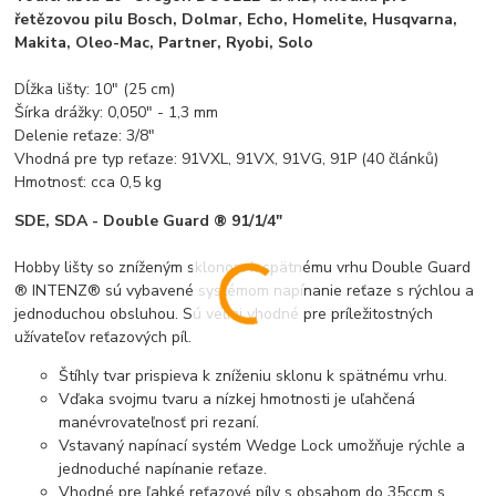
řetězovou pilu Bosch, Dolmar, Echo, Homelite, Husqvarna,
Makita, Oleo-Mac, Partner, Ryobi, Solo
Dĺžka lišty: 10" (25 cm)
Šírka drážky: 0,050" - 1,3 mm
Delenie reťaze: 3/8"
Vhodná pre typ reťaze: 91VXL, 91VX, 91VG, 91P (40 článků)
Hmotnosť: cca 0,5 kg
SDE, SDA - Double Guard ® 91/1/4"
Hobby lišty so zníženým sklonom k spätnému vrhu Double Guard
® INTENZ® sú vybavené systémom napínanie reťaze s rýchlou a
jednoduchou obsluhou. Sú veľmi vhodné pre príležitostných
užívateľov reťazových píl.
Štíhly tvar prispieva k zníženiu sklonu k spätnému vrhu.
Vďaka svojmu tvaru a nízkej hmotnosti je uľahčená
manévrovateľnosť pri rezaní.
Vstavaný napínací systém Wedge Lock umožňuje rýchle a
jednoduché napínanie reťaze.
Vhodné pre ľahké reťazové píly s obsahom do 35ccm s