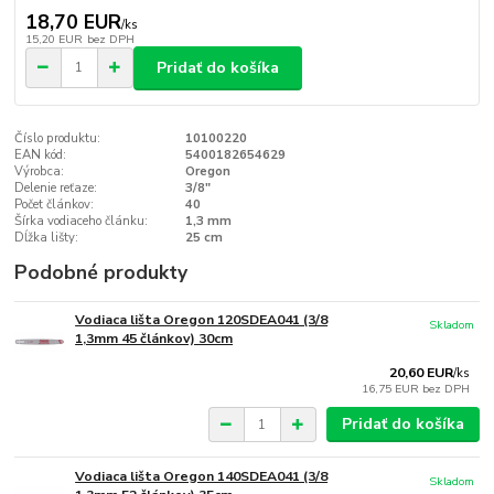
18,70 EUR
/
ks
15,20 EUR
bez DPH
Pridať do košíka
Číslo produktu:
10100220
EAN kód:
5400182654629
Výrobca:
Oregon
Delenie reťaze:
3/8"
Počet článkov:
40
Šírka vodiaceho článku:
1,3 mm
Dĺžka lišty:
25 cm
Podobné produkty
Vodiaca lišta Oregon 120SDEA041 (3/8
Skladom
1,3mm 45 článkov) 30cm
20,60 EUR
/
ks
16,75 EUR
bez DPH
Pridať do košíka
Vodiaca lišta Oregon 140SDEA041 (3/8
Skladom