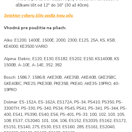
dĺžkami líšt od 12" do 16" (30 až 40cm).
Selektor výberu lišty podľa typu píly.
Vhodná pre použitie na pílach:
Alko: E1200, 1400E, 1500E, 2000, 2300, E125, 25A, KS, KSB,
KE4000, KE3500 VARIO
Alpina: Elekric, E120, E130, ES182, ES202, E150, KS1400B, KS
1500B, A-10E, A-14E, 352, 382
Bosch: 1586.7, 1586.8, AKE30B, AKE35B, AKE40B, GKE35BC,
GKE40BC, PKE25, PKE30B, PKE35B, PKE40, AKE35-19PRO, 40-
19PRO
Dolmar: ES-152A, ES-162A, ES172A, PS-34, PS410, PS350, PS-
3300TH, PS-330, PS-340, PS34, PS45, PS41, PS-341, PS-344, PS-
400, ES41, PS390, ES40, ES6, PS-401, PS-33, 100, 102, 103, 105,
108, ES37, CS2040, 101, 104, 106, ES152, ES2035, ES162, ES172,
ES151, ES140, 275, ES30, ES3, ES160, 285, ES161, ES2040,