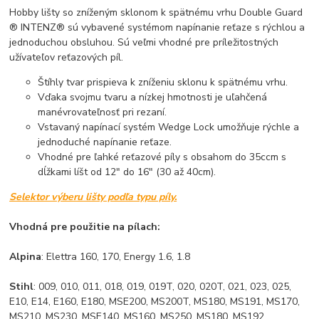
Hobby lišty so zníženým sklonom k spätnému vrhu Double Guard
® INTENZ® sú vybavené systémom napínanie reťaze s rýchlou a
jednoduchou obsluhou. Sú veľmi vhodné pre príležitostných
užívateľov reťazových píl.
Štíhly tvar prispieva k zníženiu sklonu k spätnému vrhu.
Vďaka svojmu tvaru a nízkej hmotnosti je uľahčená
manévrovateľnosť pri rezaní.
Vstavaný napínací systém Wedge Lock umožňuje rýchle a
jednoduché napínanie reťaze.
Vhodné pre ľahké reťazové píly s obsahom do 35ccm s
dĺžkami líšt od 12" do 16" (30 až 40cm).
Selektor výberu lišty podľa typu píly.
Vhodná pre použitie na pílach:
Alpina
: Elettra 160, 170, Energy 1.6, 1.8
Stihl
: 009, 010, 011, 018, 019, 019T, 020, 020T, 021, 023, 025,
E10, E14, E160, E180, MSE200, MS200T, MS180, MS191, MS170,
MS210, MS230, MSE140, MS160, MS250, MS180, MS192