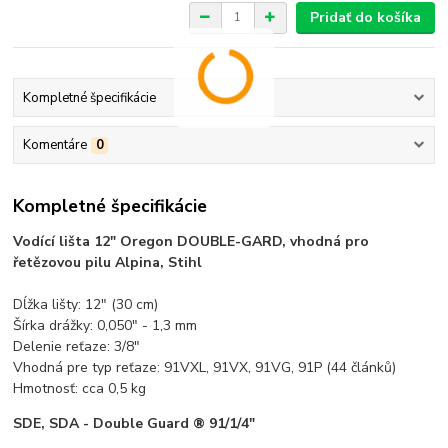
Pridať do košíka
Kompletné špecifikácie
Komentáre
0
Kompletné špecifikácie
Vodící lišta 12" Oregon DOUBLE-GARD, vhodná pro
řetězovou pilu Alpina, Stihl
Dĺžka lišty: 12" (30 cm)
Šírka drážky: 0,050" - 1,3 mm
Delenie reťaze: 3/8"
Vhodná pre typ reťaze: 91VXL, 91VX, 91VG, 91P (44 článků)
Hmotnosť: cca 0,5 kg
SDE, SDA - Double Guard ® 91/1/4"