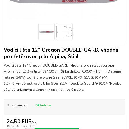
Vodící lišta 12" Oregon DOUBLE-GARD, vhodná
pro řetězovou pilu Alpina, Stihl
Vodící lišta 12" Oregon DOUBLE-GARD, vhodná pro řetězovou pilu
Alpina, StihlDĺžka lišty: 12" (30 cm)Šírka drážky: 0,050" - 1,3 mmDelenie
reťaze: 3/8"Vhodná pre typ reťaze: 91VXL, 91VX, 91VG, 91P (44
článků)Hmotnosť: cca 0,5 kg SDE, SDA - Double Guard ® 91/1/4"Hobby
lišty so zníženým sklonom k spätné...
celý popis
Dostupnosť
Skladom
24,50 EUR
/
ks
19,92 EUR
bez DPH