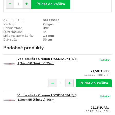
Pridať do košíka
Číslo produktu:
999999548
Výrobca:
Oregon
Delenie reťaze:
3/8"
Počet článkov:
44
Šírka vodiaceho článku:
1,3 mm
Dĺžka lišty:
30 cm
Podobné produkty
Vodiaca lišta Oregon 140SDEA074 (3/8
Skladom
1,3mm 50 článkov) 35cm
21,50 EUR
/
ks
17,48 EUR
bez DPH
Pridať do košíka
Vodiaca lišta Oregon 160SDEA074 (3/8
Skladom
1,3mm 55 článkov) 40cm
22,15 EUR
/
ks
18,01 EUR
bez DPH