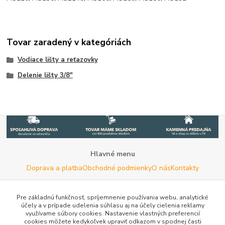
Tovar zaradený v kategóriách
Vodiace lišty a reťazovky
Delenie lišty 3/8"
Hlavné menu
Doprava a platba
Obchodné podmienky
O nás
Kontakty
Potrebujete poradiť s výberom?
Neváhajte nás kontaktovať.
Pre základnú funkčnosť, spríjemnenie používania webu, analytické
účely a v prípade udelenia súhlasu aj na účely cielenia reklamy
Tel:
+420 722 744 267
- Po - Pia (8 - 16 hod)
využívame súbory cookies. Nastavenie vlastných preferencií
cookies môžete kedykoľvek upraviť odkazom v spodnej časti
Email:
info@woodman.sk
- kedykoľvek