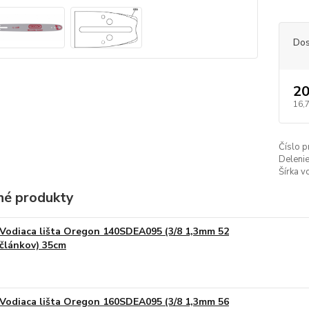
Dos
20
16,
Číslo p
Delenie
Šírka v
é produkty
Vodiaca lišta Oregon 140SDEA095 (3/8 1,3mm 52
článkov) 35cm
Vodiaca lišta Oregon 160SDEA095 (3/8 1,3mm 56