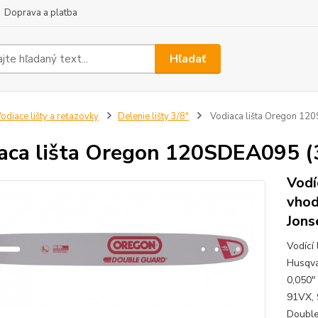
Doprava a platba
Hľadať
odiace lišty a reťazovky
Delenie lišty 3/8"
Vodiaca lišta Oregon 12
aca lišta Oregon 120SDEA095 (
Vodí
vhod
Jons
Vodící
Husqva
0,050"
91VX, 
Double