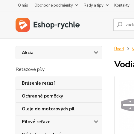
O nás
Obchodné podmienky
Rady a tipy
Kontakty
Úvod
V
Akcia
Vodi
Reťazové píly
Brúsenie reťazí
Ochranné pomôcky
Oleje do motorových píl
Pilové reťaze