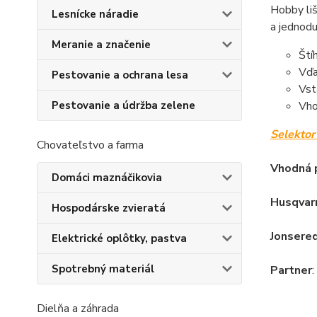
Hobby li
Lesnícke náradie
a jednodu
Meranie a značenie
Ští
Vďa
Pestovanie a ochrana lesa
Vst
Pestovanie a údržba zelene
Vho
Selektor 
Chovateľstvo a farma
Vhodná p
Domáci maznáčikovia
Husqvar
Hospodárske zvieratá
Jonsere
Elektrické oplôtky, pastva
Spotrebný materiál
Partner
Dielňa a záhrada