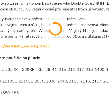
šty so zníženým sklonom k spätnému vrhu Double Guard ® INTE
chou obsluhou. Sú veľmi vhodné pre príležitostných užívateľov re
hly tvar prispieva k zníženiu sklonu k spätnému vrhu.
ka svojmu tvaru a nízkej hmotnosti je uľahčená manévrovateľnosť 
avaný napínací systém Wedge Lock umožňuje rýchle a jednoduché
dné pre ľahké reťazové píly s obsahom do 35ccm s dĺžkami líšt
výberu lišty podľa typu píly.
re použitie na pílach:
na
: 335XPT, 338XPT, 33, 36, 41, 315, 316, 317, 318, 1400, 
d
: 2118EL, 2115EL, 2035, 2036, 2040, 2115, 2116, 2117, 21
: 1550, 185