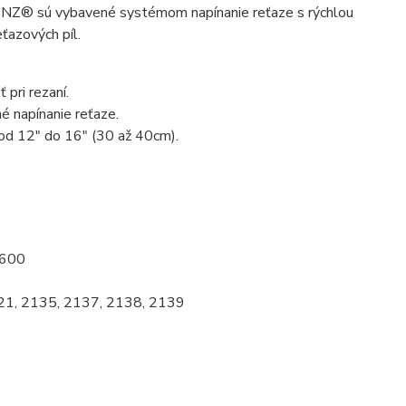
NZ® sú vybavené systémom napínanie reťaze s rýchlou
ťazových píl.
pri rezaní.
 napínanie reťaze.
 od 12" do 16" (30 až 40cm).
1600
21, 2135, 2137, 2138, 2139