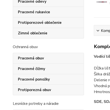
Pracovné odevy
Pracovné rukavice
Protiporezové oblečenie
Kompl
Zimné oblečenie
Komple
Ochranná obuv
Vodící l
Pracovná obuv
Dĺžka liš
Pracovné čižmy
Šírka drá
Pracovné ponožky
Delenie r
Vhodná p
Protiporezná obuv
Hmotnosť
SDE, SD
Lesnícke potreby a náradie