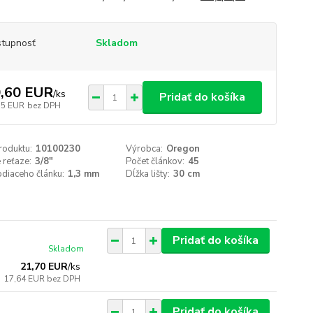
tupnosť
Skladom
,60 EUR
/
ks
Pridať do košíka
75 EUR
bez DPH
roduktu:
10100230
Výrobca:
Oregon
 reťaze:
3/8"
Počet článkov:
45
odiaceho článku:
1,3 mm
Dĺžka lišty:
30 cm
Pridať do košíka
Skladom
21,70 EUR
/
ks
17,64 EUR
bez DPH
Pridať do košíka