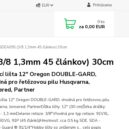
Prihlásenie
EUR
0
ks
za
0,00 EUR
0SDEA095 (3/8 1,3mm 45 článkov) 30cm
3/8 1,3mm 45 článkov) 30cm
cí lišta 12" Oregon DOUBLE-GARD,
ná pro řetězovou pilu Husqvarna,
ered, Partner
 lišta 12" Oregon DOUBLE-GARD, vhodná pro řetězovou pilu
rna, Jonsered, PartnerDĺžka lišty: 12" (30 cm)Šírka drážky:
 - 1,3 mmDelenie reťaze: 3/8"Vhodná pre typ reťaze: 91VXL,
91VG, 91P (45 článků)Hmotnosť: cca 0,5 kg SDE, SDA -
 Guard ® 91/1/4"Hobby lišty so zníženým s...
celý popis