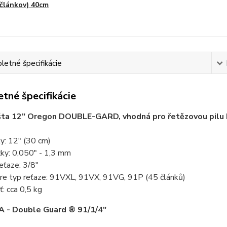
článkov) 40cm
etné špecifikácie
tné špecifikácie
išta 12" Oregon DOUBLE-GARD, vhodná pro řetězovou pilu 
ty: 12" (30 cm)
žky: 0,050" - 1,3 mm
eťaze: 3/8"
re typ reťaze: 91VXL, 91VX, 91VG, 91P (45 článků)
: cca 0,5 kg
A - Double Guard ® 91/1/4"