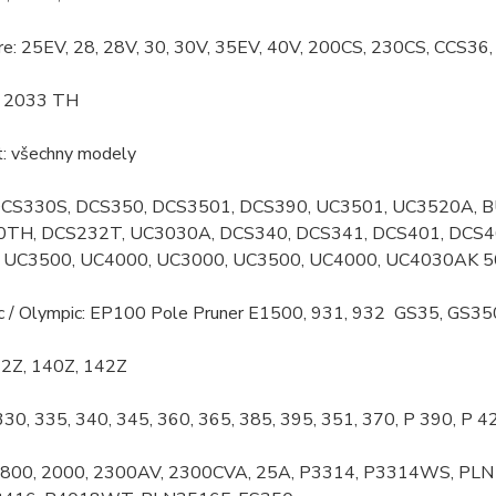
re: 25EV, 28, 28V, 30, 30V, 35EV, 40V, 200CS, 230CS, CCS3
: 2033 TH
t: všechny modely
 DCS330S, DCS350, DCS3501, DCS390, UC3501, UC3520A,
TH, DCS232T, UC3030A, DCS340, DCS341, DCS401, DCS
 UC3500, UC4000, UC3000, UC3500, UC4000, UC4030AK 5
 / Olympic: EP100 Pole Pruner E1500, 931, 932 GS35, GS35
2Z, 140Z, 142Z
 330, 335, 340, 345, 360, 365, 385, 395, 351, 370, P 390, P 4
 1800, 2000, 2300AV, 2300CVA, 25A, P3314, P3314WS, PLN