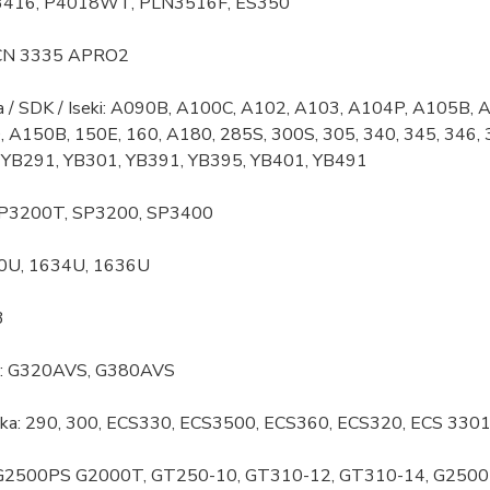
3416, P4018WT, PLN3516F, ES350
PCN 3335 APRO2
a / SDK / Iseki: A090B, A100C, A102, A103, A104P, A105B,
, A150B, 150E, 160, A180, 285S, 300S, 305, 340, 345, 346, 
 YB291, YB301, YB391, YB395, YB401, YB491
 SP3200T, SP3200, SP3400
20U, 1634U, 1636U
3
x: G320AVS, G380AVS
ka: 290, 300, ECS330, ECS3500, ECS360, ECS320, ECS 330
 G2500PS G2000T, GT250-10, GT310-12, GT310-14, G2500