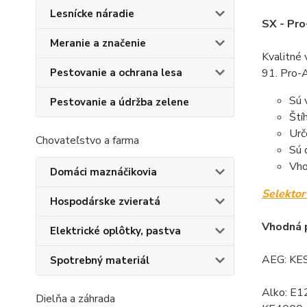
Lesnícke náradie
SX - Pr
Meranie a značenie
Kvalitné 
Pestovanie a ochrana lesa
91. Pro-A
Sú 
Pestovanie a údržba zelene
Ští
Urč
Chovateľstvo a farma
Sú 
Vho
Domáci maznáčikovia
Selektor 
Hospodárske zvieratá
Vhodná p
Elektrické oplôtky, pastva
AEG: KES
Spotrebný materiál
Alko: E1
Dielňa a záhrada