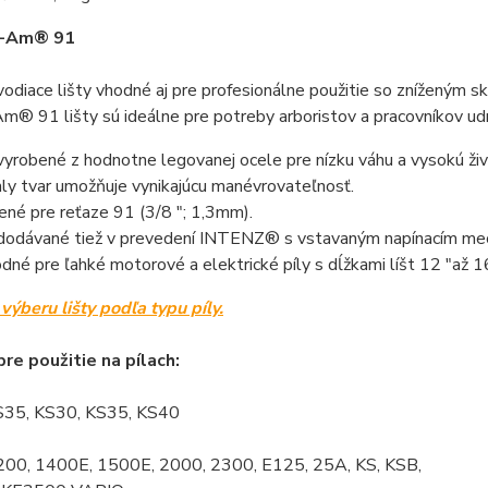
o-Am® 91
vodiace lišty vhodné aj pre profesionálne použitie so znížený
m® 91 lišty sú ideálne pre potreby arboristov a pracovníkov udr
vyrobené z hodnotne legovanej ocele pre nízku váhu a vysokú živ
hly tvar umožňuje vynikajúcu manévrovateľnosť.
ené pre reťaze 91 (3/8 "; 1,3mm).
dodávané tiež v prevedení INTENZ® s vstavaným napínacím m
dné pre ľahké motorové a elektrické píly s dĺžkami líšt 12 "až 1
výberu lišty podľa typu píly.
re použitie na pílach:
35, KS30, KS35, KS40
200, 1400E, 1500E, 2000, 2300, E125, 25A, KS, KSB,