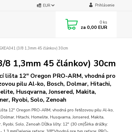
Prihlásenie
EUR
0
ks
za
0,00 EUR
0SXEA041 (3/8 1,3mm 45 článkov) 30cm
3/8 1,3mm 45 článkov) 30cm
cí lišta 12" Oregon PRO-ARM, vhodná pro
zovou pilu Al-ko, Bosch, Dolmar, Hitachi,
lite, Husqvarna, Jonsered, Makita,
ner, Ryobi, Solo, Zenoah
 lišta 12" Oregon PRO-ARM, vhodná pro řetězovou pilu Al-ko,
 Dolmar, Hitachi, Homelite, Husqvarna, Jonsered, Makita,
, Ryobi, Solo, Zenoah Dĺžka lišty: 12" (30 cm)Šírka drážky:
 - 1,3 mmDelenie reťaze: 3/8"Vhodná pre typ reťaze: PRO-