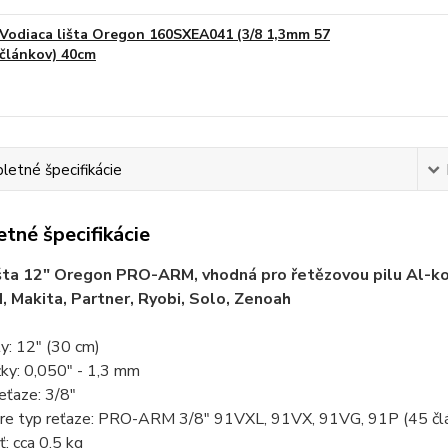
Vodiaca lišta Oregon 160SXEA041 (3/8 1,3mm 57
článkov) 40cm
etné špecifikácie
tné špecifikácie
išta 12" Oregon PRO-ARM, vhodná pro řetězovou pilu Al-ko
, Makita, Partner, Ryobi, Solo, Zenoah
ty: 12" (30 cm)
žky: 0,050" - 1,3 mm
eťaze: 3/8"
re typ reťaze: PRO-ARM 3/8" 91VXL, 91VX, 91VG, 91P (45 čl
: cca 0,5 kg