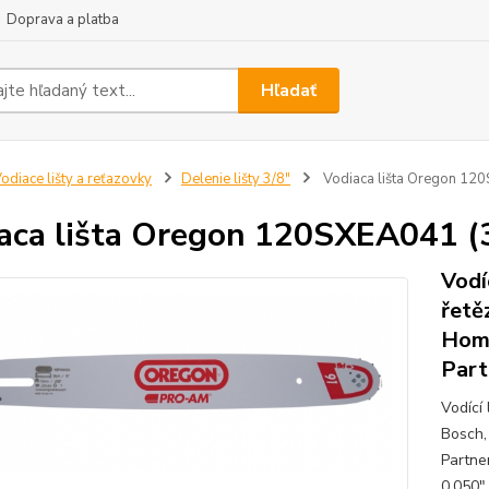
Doprava a platba
Hľadať
odiace lišty a reťazovky
Delenie lišty 3/8"
Vodiaca lišta Oregon 12
aca lišta Oregon 120SXEA041 (
Vodí
řetě
Home
Part
Vodící
Bosch,
Partner
0,050"