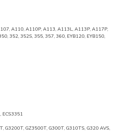
 A107, A110, A110P, A113, A113L, A113P, A117P,
350, 352, 352S, 355, 357, 360, EYB120, EYB150,
1, ECS3351
T, G3200T, GZ3500T, G300T, G310TS, G320 AVS,