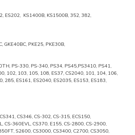
182, ES202, KS1400B, KS1500B, 352, 382,
C, GKE40BC, PKE25, PKE30B,
0TH, PS-330, PS-340, PS34, PS45,PS3410, PS41,
0, 102, 103, 105, 108, ES37, CS2040, 101, 104, 106,
0, 285, ES161, ES2040, ES2035, ES153, ES183,
 CS341, CS346, CS-302, CS-315, ECS150,
, CS-360EVL, CS370, E155, CS-2800, CS-2900,
850FT, S2600, CS3000, CS3400, C2700, CS3050,