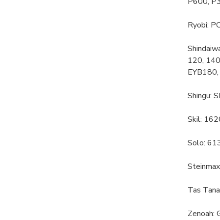
P600, P
Ryobi: 
Shindaiw
120, 140
EYB180,
Shingu:
Skil: 16
Solo: 61
Steinma
Tas Tana
Zenoah: