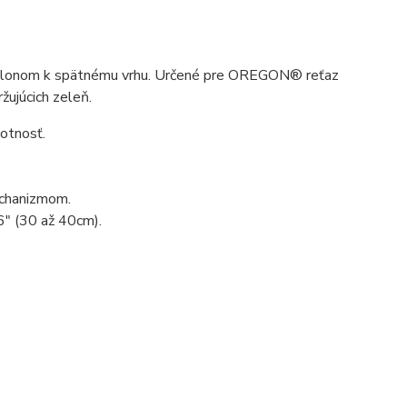
m sklonom k spätnému vrhu. Určené pre OREGON® reťaz
žujúcich zeleň.
otnosť.
echanizmom.
6" (30 až 40cm).