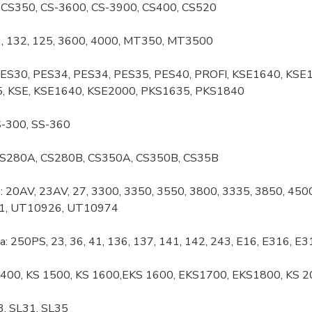
 CS350, CS-3600, CS-3900, CS400, CS520
1, 132, 125, 3600, 4000, MT350, MT3500
 PES30, PES34, PES34, PES35, PES40, PROFI, KSE1640, KS
, KSE, KSE1640, KSE2000, PKS1635, PKS1840
S-300, SS-360
: CS280A, CS280B, CS350A, CS350B, CS35B
: 20AV, 23AV, 27, 3300, 3350, 3550, 3800, 3335, 3850, 4
1, UT10926, UT10974
a: 250PS, 23, 36, 41, 136, 137, 141, 142, 243, E16, E316, E
 1400, KS 1500, KS 1600,EKS 1600, EKS1700, EKS1800, KS 2
-3, SL31, SL35