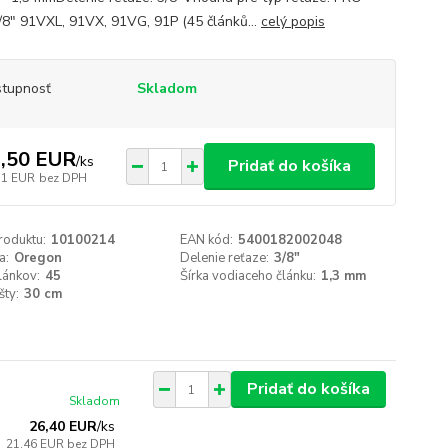
8" 91VXL, 91VX, 91VG, 91P (45 článků...
celý popis
tupnosť
Skladom
,50 EUR
/
ks
Pridať do košíka
11 EUR
bez DPH
roduktu:
10100214
EAN kód:
5400182002048
a:
Oregon
Delenie reťaze:
3/8"
lánkov:
45
Šírka vodiaceho článku:
1,3 mm
šty:
30 cm
Pridať do košíka
Skladom
26,40 EUR
/
ks
21,46 EUR
bez DPH