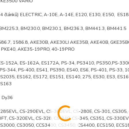
 KE3500 VARIO
(44 článků) ELECTRIC, A-10E, A-14E, E120, E130, E150, ES
: BM225.3, BM230.0, BM230.1, BM236.3, BM441.3, BM441.5
1586.7, 1586.8, AKE30B, AKE30LI AKE35B, AKE40B, GKE35B
 PKE40, AKE35-19PRO, 40-19PRO
 ES-152A, ES-162A, ES172A, PS-34, PS3410, PS350,PS-330
PS-344, PS-400, ES41, PS390, ES40, ES6, PS-401, PS-33, 10
S2035, ES162, ES172, ES151, ES140, 275, ES30, ES3, ES16
ES163
: Dy36
-285EVL, CS-290EVL, CS-300EVL, CS-280E, CS-301, CS305,
FT, CS-320EVL, CS-328, CS-340, CS-345, CS351, CS-330EVL
CS3000, CS3050, CCS3400, CS3450, CS4400, ECS150, ECS1