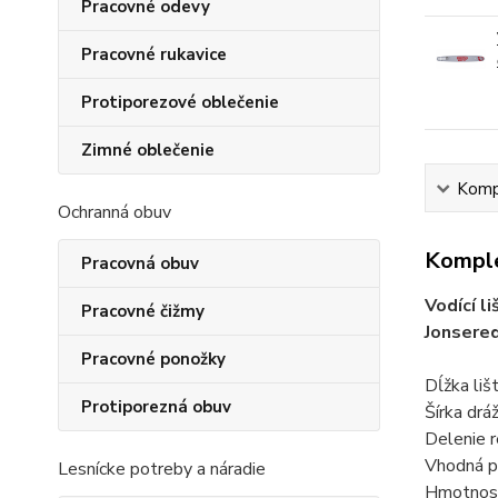
Pracovné odevy
Pracovné rukavice
Protiporezové oblečenie
Zimné oblečenie
Kompl
Ochranná obuv
Komple
Pracovná obuv
Vodící l
Pracovné čižmy
Jonsered
Pracovné ponožky
Dĺžka liš
Protiporezná obuv
Šírka drá
Delenie r
Vhodná p
Lesnícke potreby a náradie
Hmotnosť