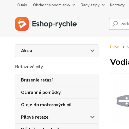
O nás
Obchodné podmienky
Rady a tipy
Kontakty
Úvod
V
Akcia
Vodi
Reťazové píly
Brúsenie reťazí
Ochranné pomôcky
Oleje do motorových píl
Pilové reťaze