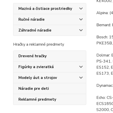
KE4000,
Mazivá a čistiace prostriedky
Alpina: 
Ručné náradie
Bernard
Záhradné náradie
Bosch: 
PKE35B,
Hračky a reklamné predmety
Dolmar:
Drevené hračky
PS-341, 
Figúrky a zvieratká
ES152, E
ES173, 
Modely áut a strojov
Dynamac
Náradie pre deti
Echo: CS
Reklamné predmety
ECS1850
S2000, 