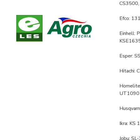
CS3500,
Efco: 13
Einhell:
KSE1635
Esper: S
Hitachi
Homelite
UT1090
Husqvarn
Ikra: KS
Jobu: SL