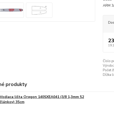
ARM 3/
Dos
23
19,
Číslo p
Výrobc
Počet č
Dĺžka li
é produkty
Vodiaca lišta Oregon 140SXEA041 (3/8 1,3mm 52
článkov) 35cm