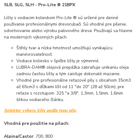
SLB, SLG, SLH - Pro-Lite ® 21BPX
Lišty s vodiacim kolieskom Pro-Lite ® sú určené pre denné
používanie profesionálnymi drevorubači. Sú vhodné pre pílenie,
odvetvovanie alebo výrobu palivového dreva. Používajú sa hlavne
na moderných výkonných pílach.
Štíhly tvar a nízka hmotnosť umožňujú vynikajúcu
manévrovateľnosť.
Vodiace koliesko v špičke lišty je výmenné.
LUBRA-DAM® olejová prepážka zabraňuje unikaniu oleja
zadnou časťou lišty a tým zaisťuje dokonalé mazanie.
Vhodné pre profesionálne reťazové píly s obsahom 35cm3
až 65cm3 s dĺžkami líšt od 11 "do 20" (28 až 50cm), pre
reťaze s rozstupom .325 "a 3/8", 1,3mm, 1,5mm, 1,6mm
šírkou vodiaceho článku.
Selektor výberu lišty podľa typu píly.
Vhodná pre použitie na pílach:
Alpina/Castor
: 700, 800