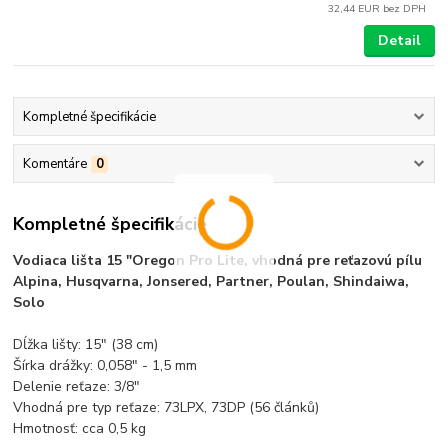
32,44 EUR
bez DPH
Detail
Kompletné špecifikácie
Komentáre
0
Kompletné špecifikácie
Vodiaca lišta 15 "Oregon Pro Lite, vhodná pre reťazovú pílu
Alpina, Husqvarna, Jonsered, Partner, Poulan, Shindaiwa,
Solo
Dĺžka lišty: 15" (38 cm)
Šírka drážky: 0,058" - 1,5 mm
Delenie reťaze: 3/8"
Vhodná pre typ reťaze: 73LPX, 73DP (56 článků)
Hmotnosť: cca 0,5 kg