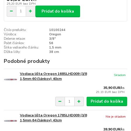
25,20 EUR
bez DPH
Pridať do košíka
Číslo produktu:
10100244
Výrobca:
Oregon
Delenie reťaze:
3/8"
Počet článkov:
56
Šírka vodiaceho článku:
1,5 mm
Dĺžka lišty:
38 cm
Podobné produkty
Vodiaca lišta Oregon 168SLHD009 (3/8
Skladom
1,5mm 60 článkov) 40cm
35,90 EUR
/
ks
29,19 EUR
bez DPH
Pridať do košíka
Vodiaca lišta Oregon 178SLHD009 (3/8
Nie je skladom
1,5mm 64 článkov) 43cm
39,90 EUR
/
ks