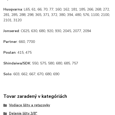
Husqvarna
: L65, 61, 66, 70, 77, 160, 162, 181, 185, 266, 268, 272,
281, 285, 288, 298, 365, 371, 372, 380, 394, 480, 576, 1100, 2100,
2101, 3120
Jonsered
: C625, 630, 680, 920, 930, 2045, 2077, 2094
Partner
: 660, 7700
Poulan
: 415, 475
Shindaiwa/SDK
: 550, 575, 580, 680, 685, 757
Solo
: 603, 662, 667, 670, 680, 690
Tovar zaradený v kategóriách
Vodiace lišty a reťazovky
Delenie lišty 3/8"