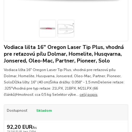
Vodiaca lišta 16" Oregon Laser Tip Plus, vhodná
pre reťazovú pílu Dolmar, Homelite, Husqvarna,
Jonsered, Oleo-Mac, Partner, Pioneer, Solo
Vodiaca lišta 16" Oregon Laser Tip Plus, vhodná pre reťazovú pílu
Dolmar, Homelite, Husqvarna, Jonsered, Oleo-Mac, Partner, Pioneer,
SoloDĺžka lišty: 16" (40 cm)Šírka drážky: 0,058" - 1,5 mmDelenie reťaze:
.325"Vhodná pre typ reťaze: 21LPX, 21BPX, M21LPX (66
článků)Hmotnosť: cca 0,5 kg Selektor výbe...
celý popis
Dostupnosť
Skladom
92,20 EUR
/
ks
74,96 EUR
bez DPH