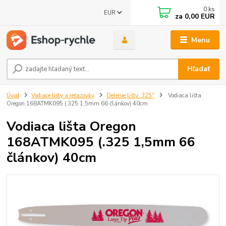
0
ks
EUR
za
0,00 EUR
Menu
Hľadať
Úvod
Vodiace lišty a reťazovky
Delenie lišty .325"
Vodiaca lišta
Oregon 168ATMK095 (.325 1,5mm 66 článkov) 40cm
Vodiaca lišta Oregon
168ATMK095 (.325 1,5mm 66
článkov) 40cm