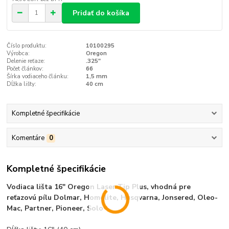
Pridať do košíka
Číslo produktu:
10100295
Výrobca:
Oregon
Delenie reťaze:
.325"
Počet článkov:
66
Šírka vodiaceho článku:
1,5 mm
Dĺžka lišty:
40 cm
Kompletné špecifikácie
Komentáre
0
Kompletné špecifikácie
Vodiaca lišta 16" Oregon Laser Tip Plus, vhodná pre
reťazovú pílu Dolmar, Homelite, Husqvarna, Jonsered, Oleo-
Mac, Partner, Pioneer, Solo