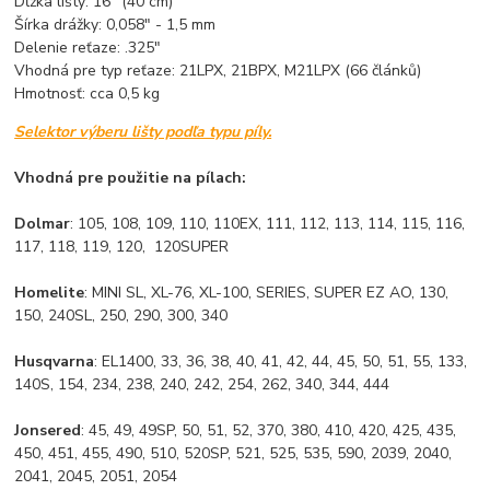
Dĺžka lišty: 16" (40 cm)
Šírka drážky: 0,058" - 1,5 mm
Delenie reťaze: .325"
Vhodná pre typ reťaze: 21LPX, 21BPX, M21LPX (66 článků)
Hmotnosť: cca 0,5 kg
Selektor výberu lišty podľa typu píly.
Vhodná pre použitie na pílach:
Dolmar
: 105, 108, 109, 110, 110EX, 111, 112, 113, 114, 115, 116,
117, 118, 119, 120, 120SUPER
Homelite
: MINI SL, XL-76, XL-100, SERIES, SUPER EZ AO, 130,
150, 240SL, 250, 290, 300, 340
Husqvarna
: EL1400, 33, 36, 38, 40, 41, 42, 44, 45, 50, 51, 55, 133,
140S, 154, 234, 238, 240, 242, 254, 262, 340, 344, 444
Jonsered
: 45, 49, 49SP, 50, 51, 52, 370, 380, 410, 420, 425, 435,
450, 451, 455, 490, 510, 520SP, 521, 525, 535, 590, 2039, 2040,
2041, 2045, 2051, 2054