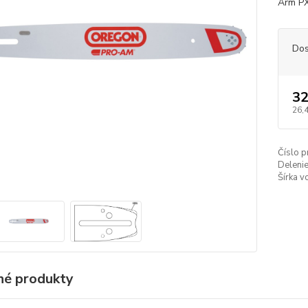
Arm PX
Dos
32
26,
Číslo p
Delenie
Šírka v
é produkty