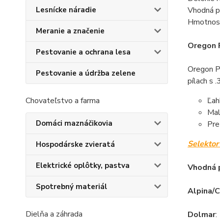
Vhodná p
Lesnícke náradie
Hmotnosť
Meranie a značenie
Oregon 
Pestovanie a ochrana lesa
Oregon Pr
Pestovanie a údržba zelene
pílach s 
Ľah
Chovateľstvo a farma
Mal
Domáci maznáčikovia
Pre
Selektor 
Hospodárske zvieratá
Elektrické oplôtky, pastva
Vhodná p
Spotrebný materiál
Alpina/
Dielňa a záhrada
Dolmar
: