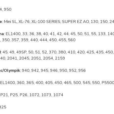
44, 950
e
: Mini SL, XL-76, XL-100 SERIES, SUPER EZ AO, 130, 150, 2
na
: EL1400, 33, 36, 38, 40, 41, 42, 44, 45, 50, 51, 55, 133, 1
, 350, 357, 359, 440, 444, 450, 455, 560
d
: 45, 49, 49SP, 50, 51, 52, 370, 380, 410, 420, 425, 435, 45
40, 2041, 2045, 2051, 2054, 2159
c/Olympik
: 940, 942, 945, 946, 950, 952, 956
: EL1400, 360, 365, 400, 405, 450, 465, 500, 545, 550, P550
: P21, P25, P26, 1072, 1073, 1074
 325