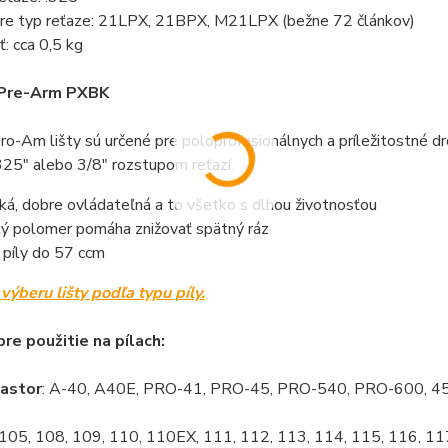
re typ reťaze: 21LPX, 21BPX, M21LPX (bežne 72 článkov)
: cca 0,5 kg
Pre-Arm PXBK
o-Am lišty sú určené pre poloprofesionálnych a príležitostné d
.325" alebo 3/8" rozstupom reťazí.
ká, dobre ovládateľná a to všetko s dlhou životnosťou
ý polomer pomáha znižovať spätný ráz
 píly do 57 ccm
výberu lišty podľa typu píly.
re použitie na pílach:
Castor
: A-40, A40E, PRO-41, PRO-45, PRO-540, PRO-600, 4
 105, 108, 109, 110, 110EX, 111, 112, 113, 114, 115, 116, 1