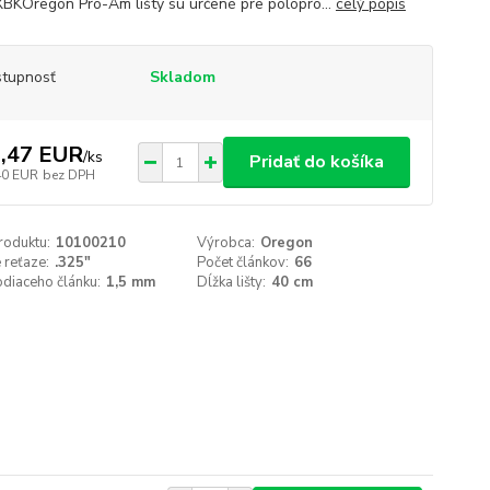
BKOregon Pro-Am lišty sú určené pre polopro...
celý popis
tupnosť
Skladom
,47 EUR
/
ks
Pridať do košíka
40 EUR
bez DPH
roduktu:
10100210
Výrobca:
Oregon
 reťaze:
.325"
Počet článkov:
66
odiaceho článku:
1,5 mm
Dĺžka lišty:
40 cm