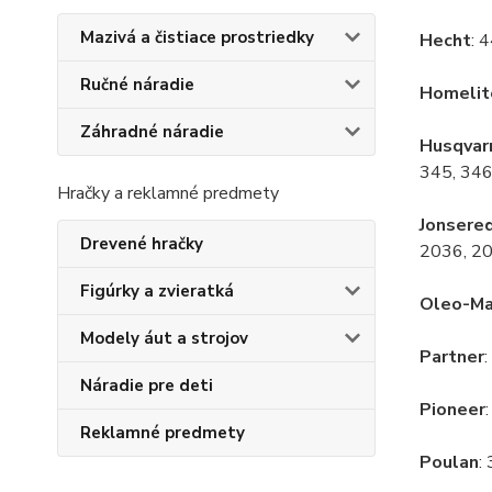
Mazivá a čistiace prostriedky
Hecht
: 
Ručné náradie
Homelit
Záhradné náradie
Husqvar
345, 346
Hračky a reklamné predmety
Jonsere
Drevené hračky
2036, 20
Figúrky a zvieratká
Oleo-Ma
Modely áut a strojov
Partner
Náradie pre deti
Pioneer
Reklamné predmety
Poulan
: