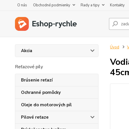
O nás
Obchodné podmienky
Rady a tipy
Kontakty
Úvod
V
Akcia
Vodi
Reťazové píly
45c
Brúsenie reťazí
Ochranné pomôcky
Oleje do motorových píl
Pilové reťaze