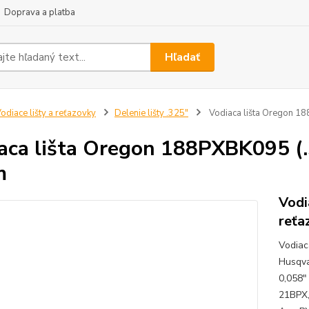
Doprava a platba
Hľadať
odiace lišty a reťazovky
Delenie lišty .325"
Vodiaca lišta Oregon 1
aca lišta Oregon 188PXBK095 (
m
Vodi
reťa
Vodiac
Husqva
0,058"
21BPX,