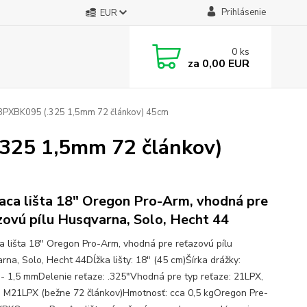
Prihlásenie
EUR
0
ks
za
0,00 EUR
88PXBK095 (.325 1,5mm 72 článkov) 45cm
.325 1,5mm 72 článkov)
aca lišta 18" Oregon Pro-Arm, vhodná pre
zovú pílu Husqvarna, Solo, Hecht 44
a lišta 18" Oregon Pro-Arm, vhodná pre reťazovú pílu
rna, Solo, Hecht 44Dĺžka lišty: 18" (45 cm)Šírka drážky:
 - 1,5 mmDelenie reťaze: .325"Vhodná pre typ reťaze: 21LPX,
 M21LPX (bežne 72 článkov)Hmotnosť: cca 0,5 kgOregon Pre-