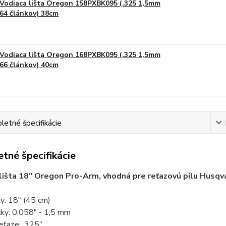
Vodiaca lišta Oregon 158PXBK095 (.325 1,5mm
64 článkov) 38cm
Vodiaca lišta Oregon 168PXBK095 (.325 1,5mm
66 článkov) 40cm
etné špecifikácie
tné špecifikácie
lišta 18" Oregon Pro-Arm, vhodná pre reťazovú pílu Husqv
ty: 18" (45 cm)
žky: 0,058" - 1,5 mm
eťaze: .325"