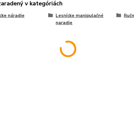
zaradený v kategóriách
cke náradie
Lesnícke manipulačné
Ručn
naradie