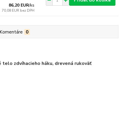
Pridať do košíka
86,20 EUR
/
ks
70,08 EUR
bez DPH
Komentáre
0
 telo zdvíhacieho háku, drevená rukoväť