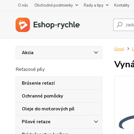
O nás
Obchodné podmienky
Rady a tipy
Kontakty
Úvod
L
Akcia
Vyná
Reťazové píly
Brúsenie reťazí
Ochranné pomôcky
Oleje do motorových píl
Pilové reťaze