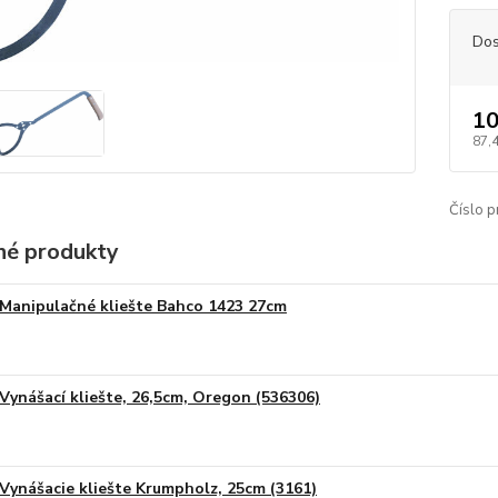
Dos
10
87,
Číslo p
é produkty
Manipulačné kliešte Bahco 1423 27cm
Vynášací kliešte, 26,5cm, Oregon (536306)
Vynášacie kliešte Krumpholz, 25cm (3161)