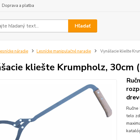
Doprava a platba
Hľadať
esnícke náradie
Lesnícke manipulačné naradie
Vynášacie kliešte Kr
šacie kliešte Krumpholz, 30cm 
Ručn
rozp
drev
Ručne 
telo z
maximá
kataló