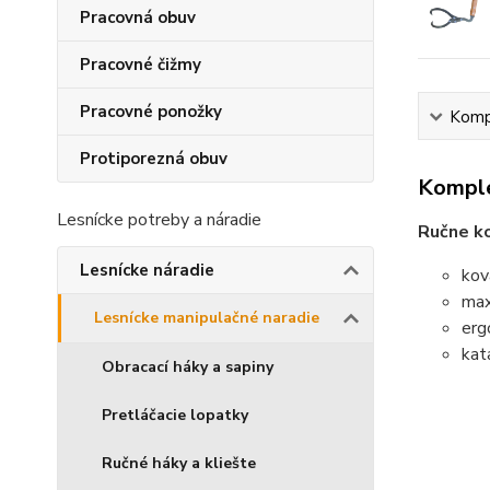
Pracovná obuv
Pracovné čižmy
Pracovné ponožky
Kompl
Protiporezná obuv
Komple
Lesnícke potreby a náradie
Ručne ko
Lesnícke náradie
kov
max
Lesnícke manipulačné naradie
erg
kat
Obracací háky a sapiny
Pretláčacie lopatky
Ručné háky a kliešte