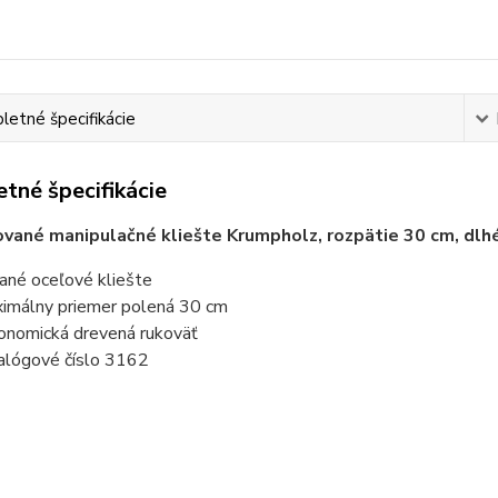
etné špecifikácie
tné špecifikácie
vané manipulačné kliešte Krumpholz, rozpätie 30 cm, dlhé
ané oceľové kliešte
imálny priemer polená 30 cm
onomická drevená rukoväť
alógové číslo 3162