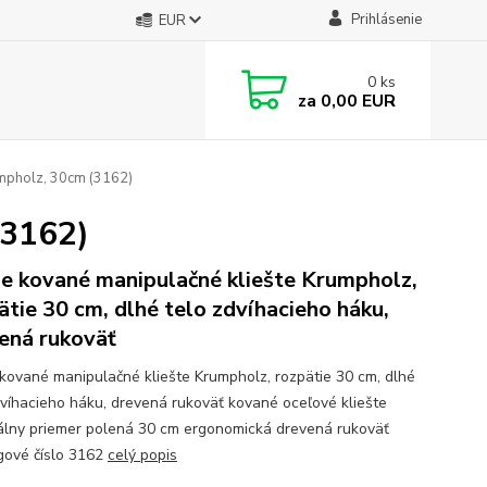
Prihlásenie
EUR
0
ks
za
0,00 EUR
umpholz, 30cm (3162)
(3162)
e kované manipulačné kliešte Krumpholz,
ätie 30 cm, dlhé telo zdvíhacieho háku,
ená rukoväť
kované manipulačné kliešte Krumpholz, rozpätie 30 cm, dlhé
dvíhacieho háku, drevená rukoväť kované oceľové kliešte
lny priemer polená 30 cm ergonomická drevená rukoväť
gové číslo 3162
celý popis