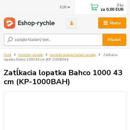
0
ks
EUR
za
0,00 EUR
Menu
Hľadať
Úvod
Lesnícke náradie
Lesnícke manipulačné naradie
Zatĺkacia
lopatka Bahco 1000 43 cm (KP-1000BAH)
Zatĺkacia lopatka Bahco 1000 43
cm (KP-1000BAH)