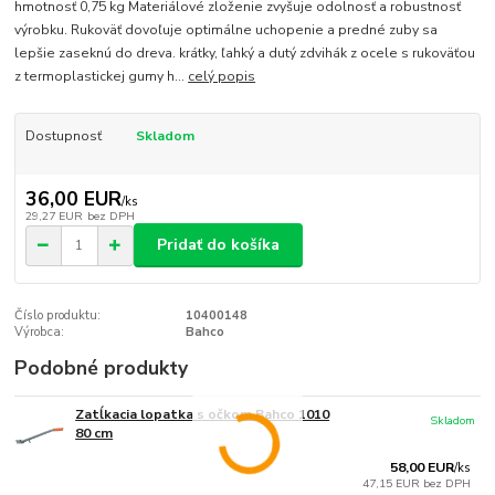
hmotnosť 0,75 kg Materiálové zloženie zvyšuje odolnosť a robustnosť
výrobku. Rukoväť dovoľuje optimálne uchopenie a predné zuby sa
lepšie zaseknú do dreva. krátky, ľahký a dutý zdvihák z ocele s rukoväťou
z termoplastickej gumy h...
celý popis
Dostupnosť
Skladom
36,00 EUR
/
ks
29,27 EUR
bez DPH
Pridať do košíka
Číslo produktu:
10400148
Výrobca:
Bahco
Podobné produkty
Zatĺkacia lopatka s očkom Bahco 1010
Skladom
80 cm
58,00 EUR
/
ks
47,15 EUR
bez DPH