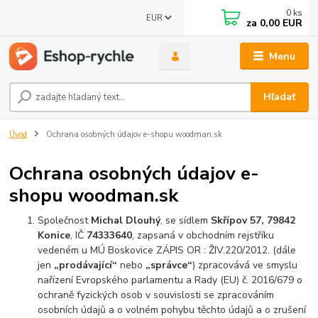
0
ks
EUR
za
0,00 EUR
Menu
Hľadať
Úvod
Ochrana osobných údajov e-shopu woodman.sk
Ochrana osobných údajov e-
shopu woodman.sk
Společnost
Michal Dlouhý
, se sídlem
Skřípov 57, 79842
Konice
, IČ
74333640
, zapsaná v obchodním rejstříku
vedeném u MÚ Boskovice ZÁPIS OR : ŽIV.220/2012. (dále
jen
„prodávající“
nebo
„správce“
) zpracovává ve smyslu
nařízení Evropského parlamentu a Rady (EU) č. 2016/679 o
ochraně fyzických osob v souvislosti se zpracováním
osobních údajů a o volném pohybu těchto údajů a o zrušení