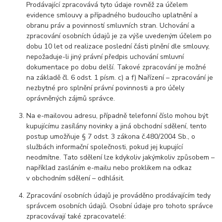
Prodávající zpracovává tyto údaje rovněž za účelem
evidence smlouvy a případného budoucího uplatnění a
obranu práv a povinností smluvních stran. Uchování a
zpracování osobních údajů je za výše uvedeným účelem po
dobu 10 let od realizace poslední části plnění dle smlouvy,
nepožaduje-li jiný právní předpis uchování smluvní
dokumentace po dobu delší. Takové zpracování je možné
na základě čl. 6 odst. 1 písm. c) a f) Nařízení – zpracování je
nezbytné pro splnění právní povinnosti a pro účely
oprávněných zájmů správce.
Na e-mailovou adresu, případně telefonní číslo mohou být
kupujícímu zasílány novinky a jiná obchodní sdělení, tento
postup umožňuje § 7 odst. 3 zákona č.480/2004 Sb., o
službách informační společnosti, pokud jej kupující
neodmítne. Tato sdělení lze kdykoliv jakýmkoliv způsobem –
například zasláním e-mailu nebo proklikem na odkaz
v obchodním sdělení – odhlásit.
Zpracování osobních údajů je prováděno prodávajícím tedy
správcem osobních údajů. Osobní údaje pro tohoto správce
zpracovávají také zpracovatelé: