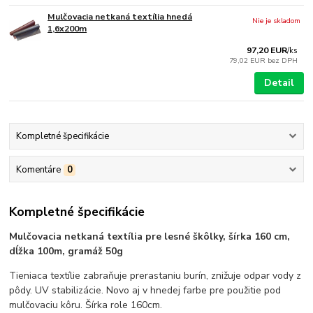
Mulčovacia netkaná textília hnedá
Nie je skladom
1,6x200m
97,20 EUR
/
ks
79,02 EUR
bez DPH
Detail
Kompletné špecifikácie
Komentáre
0
Kompletné špecifikácie
Mulčovacia netkaná textília pre lesné škôlky, šírka 160 cm,
dĺžka 100m, gramáž 50g
Tieniaca textílie zabraňuje prerastaniu burín, znižuje odpar vody z
pôdy. UV stabilizácie. Novo aj v hnedej farbe pre použitie pod
mulčovaciu kôru. Šírka role 160cm.