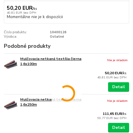
50,20 EUR
/
ks
40,81 EUR
bez DPH
Momentálne nie je k dispozícii
Číslo produktu:
10400126
Výrobca:
Ostatné
Podobné produkty
Mulčovacia netkaná textília čierna
Nie je skladom
1,6x100m
50,20 EUR
/
ks
40,81 EUR
bez DPH
Detail
Mulčovacia netkaná textília čierna
Nie je skladom
1,6x250m
111,65 EUR
/
ks
90,77 EUR
bez DPH
Detail