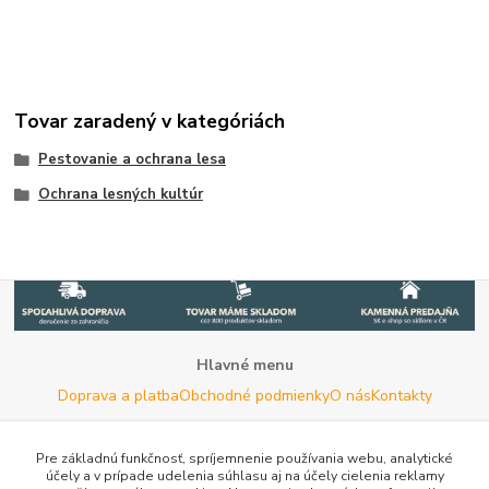
Tovar zaradený v kategóriách
Pestovanie a ochrana lesa
Ochrana lesných kultúr
Hlavné menu
Doprava a platba
Obchodné podmienky
O nás
Kontakty
Potrebujete poradiť s výberom?
Neváhajte nás kontaktovať.
Pre základnú funkčnosť, spríjemnenie používania webu, analytické
účely a v prípade udelenia súhlasu aj na účely cielenia reklamy
Tel:
+420 722 744 267
- Po - Pia (8 - 16 hod)